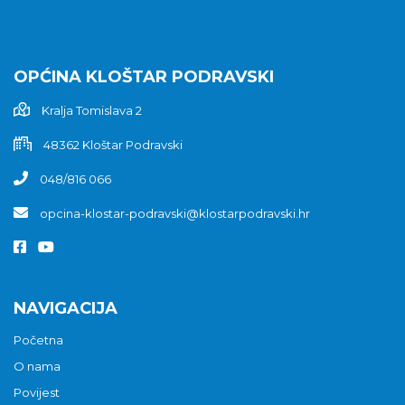
OPĆINA KLOŠTAR PODRAVSKI
Kralja Tomislava 2
48362 Kloštar Podravski
048/816 066
opcina-klostar-podravski@klostarpodravski.hr
NAVIGACIJA
Početna
O nama
Povijest