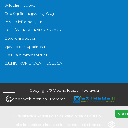
Sklopljeni ugovori
Godišnji financijski izvještaji
Pristup informacijama
GODIŠNJI PLAN RADA ZA 2026
Otvoreni podaci
Izjava o pristupačnosti
Odluka o mrtvozorstvu
CJENICI KOMUNALNIH USLUGA
Copyright © Općina Kloštar Podravski
Izrada web stranica
-
Extreme IT
Slaž
Ova stranica koristi kolačiće kako bi se osiguralo
bolje korisničko iskustvo i funkcionalnost stranica.