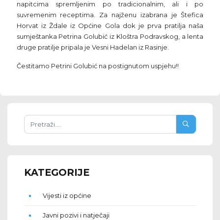
napitcima spremljenim po tradicionalnim, ali i po
suvremenim receptima. Za najženu izabrana je Štefica
Horvat iz Ždale iz Općine Gola dok je prva pratilja naša
sumještanka Petrina Golubić iz Kloštra Podravskog, a lenta
druge pratilje pripala je Vesni Hadelan iz Rasinje.
Čestitamo Petrini Golubić na postignutom uspjehu!!
KATEGORIJE
Vijesti iz općine
Javni pozivi i natječaji