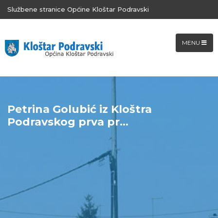
Službene stranice Općine Kloštar Podravski
MENU
Petrina Golubić iz Kloštra
Podravskog prva pr...