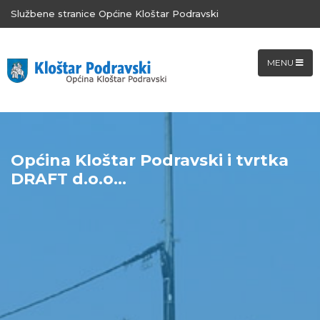
Službene stranice Općine Kloštar Podravski
MENU
Općina Kloštar Podravski i tvrtka
DRAFT d.o.o...