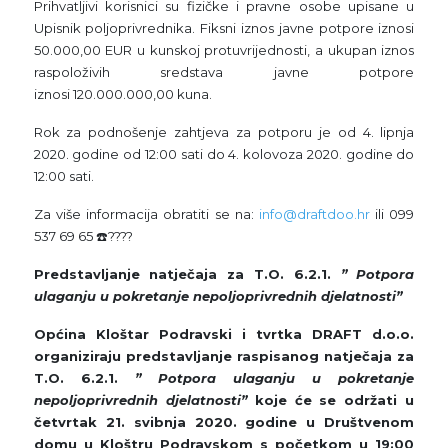
Prihvatljivi korisnici su fizičke i pravne osobe upisane u
Upisnik poljoprivrednika. Fiksni iznos javne potpore iznosi
50.000,00 EUR u kunskoj protuvrijednosti, a ukupan iznos
raspoloživih sredstava javne potpore
iznosi 120.000.000,00 kuna.
Rok za podnošenje zahtjeva za potporu je od 4. lipnja
2020. godine od 12:00 sati do 4. kolovoza 2020. godine do
12:00 sati.
Za više informacija obratiti se na:
info@draftdoo.hr
ili 099
537 69 65 ☎️????
Predstavljanje natječaja za T.O. 6.2.1.
” Potpora
ulaganju u pokretanje nepoljoprivrednih djelatnosti”
Općina Kloštar Podravski i tvrtka DRAFT d.o.o.
organiziraju predstavljanje raspisanog natječaja za
T.O. 6.2.1.
” Potpora ulaganju u pokretanje
nepoljoprivrednih djelatnosti”
koje će se održati u
četvrtak 21. svibnja 2020. godine u Društvenom
domu u Kloštru Podravskom s početkom u 19:00