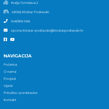
Kralja Tomislava 2
48362 Kloštar Podravski
048/816 066
opcina-klostar-podravski@klostarpodravski.hr
NAVIGACIJA
Početna
O nama
Povijest
Vijesti
Pritužbe i predstavke
Kontakt