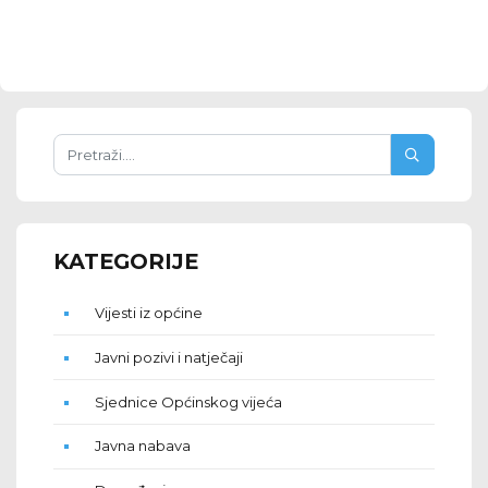
KATEGORIJE
Vijesti iz općine
Javni pozivi i natječaji
Sjednice Općinskog vijeća
Javna nabava