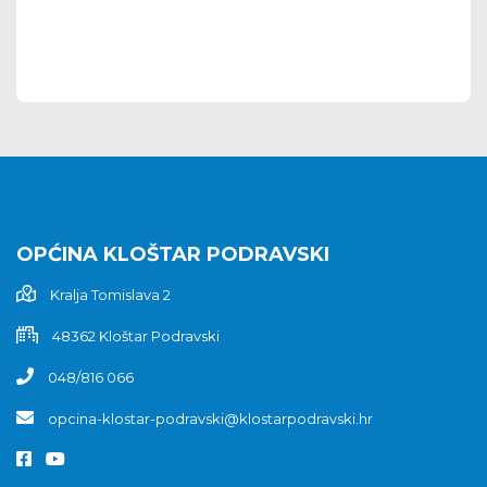
OPĆINA KLOŠTAR PODRAVSKI
Kralja Tomislava 2
48362 Kloštar Podravski
048/816 066
opcina-klostar-podravski@klostarpodravski.hr