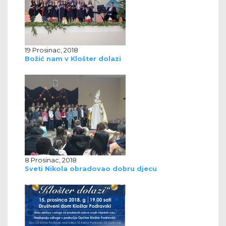
19 Prosinac, 2018
Božić nam v Klošter dolazi
8 Prosinac, 2018
Sveti Nikola obradovao dobru djecu