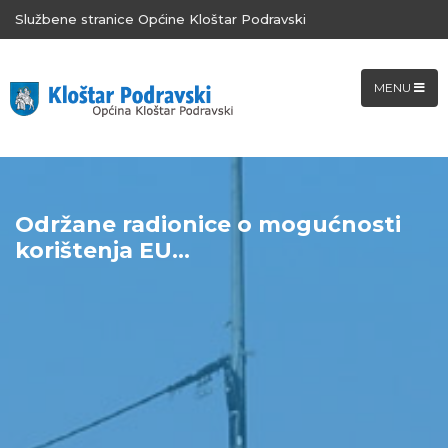
Službene stranice Općine Kloštar Podravski
MENU
Održane radionice o mogućnosti
korištenja EU...