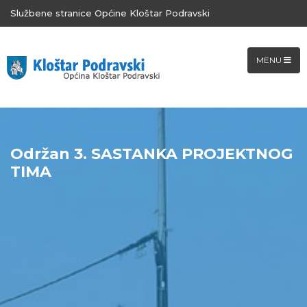
Službene stranice Općine Kloštar Podravski
MENU
Održan 3. SASTANKA PROJEKTNOG
TIMA