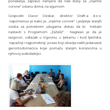
ponašanja, zapravo namjere da naši stariji za „vrijeme
corone“ ostanu doma, na sigurnom.
Gospodin Davor Deskar, direktor Draft-a d.o.o.
napomenuo je kako je „vrijeme corone“ i javljanje starijih
osoba za potrebnim uslugama dokaz da bi trebalo
nastaviti s Programom „Zaželi2“. Naglasio je da je
razgovor, odlazak u trgovinu, u ljekarnu i kod liječnika,
najvažniji i najpotrebniji posao koji obavlja naših jedanaest
gerontodomaćica koje pomažu starijim korisnicima u
njihovoj svakidašnjici.