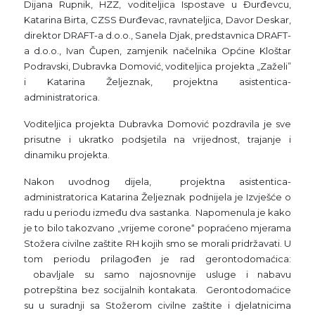
Dijana Rupnik, HZZ, voditeljica Ispostave u Đurđevcu,
Katarina Birta, CZSS Đurđevac, ravnateljica, Davor Deskar,
direktor DRAFT-a d.o.o., Sanela Djak, predstavnica DRAFT-
a d.o.o., Ivan Čupen, zamjenik načelnika Općine Kloštar
Podravski, Dubravka Domović, voditeljica projekta „Zaželi”
i Katarina Željeznak, projektna asistentica-
administratorica.
Voditeljica projekta Dubravka Domović pozdravila je sve
prisutne i ukratko podsjetila na vrijednost, trajanje i
dinamiku projekta.
Nakon uvodnog dijela, projektna asistentica-
administratorica Katarina Željeznak podnijela je Izvješće o
radu u periodu između dva sastanka. Napomenula je kako
je to bilo takozvano „vrijeme corone“ popraćeno mjerama
Stožera civilne zaštite RH kojih smo se morali pridržavati. U
tom periodu prilagođen je rad gerontodomaćica:
obavljale su samo najosnovnije usluge i nabavu
potrepština bez socijalnih kontakata. Gerontodomaćice
su u suradnji sa Stožerom civilne zaštite i djelatnicima