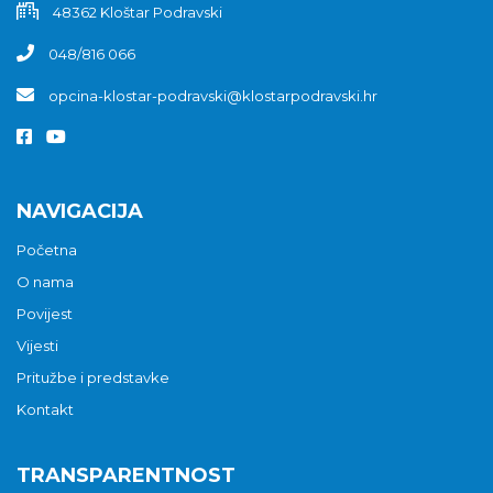
48362 Kloštar Podravski
048/816 066
opcina-klostar-podravski@klostarpodravski.hr
NAVIGACIJA
Početna
O nama
Povijest
Vijesti
Pritužbe i predstavke
Kontakt
TRANSPARENTNOST