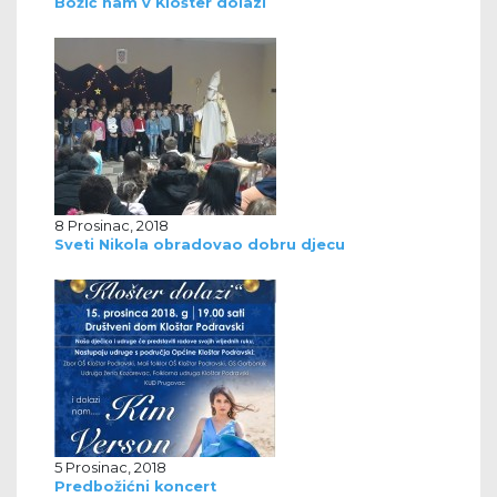
Božić nam v Klošter dolazi
8 Prosinac, 2018
Sveti Nikola obradovao dobru djecu
5 Prosinac, 2018
Predbožićni koncert