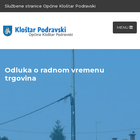
Službene stranice Općine Kloštar Podravski
MENU
Odluka o radnom vremenu
trgovina