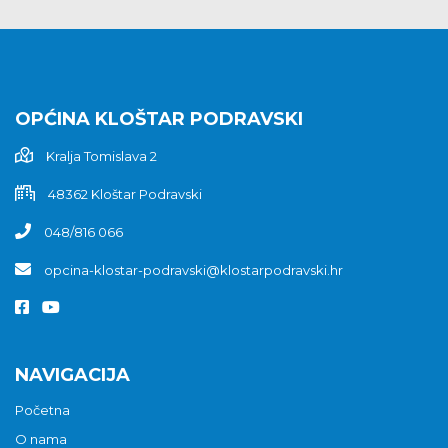
OPĆINA KLOŠTAR PODRAVSKI
Kralja Tomislava 2
48362 Kloštar Podravski
048/816 066
opcina-klostar-podravski@klostarpodravski.hr
NAVIGACIJA
Početna
O nama