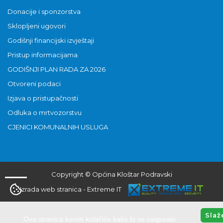
Donacije i sponzorstva
Sklopljeni ugovori
Godišnji financijski izvještaji
Pristup informacijama
GODIŠNJI PLAN RADA ZA 2026
Otvoreni podaci
Izjava o pristupačnosti
Odluka o mrtvozorstvu
CJENICI KOMUNALNIH USLUGA
Copyright © Općina Kloštar Podravski
Izrada web stranica
-
Extreme IT
Slaž
Ova stranica koristi kolačiće kako bi se osiguralo