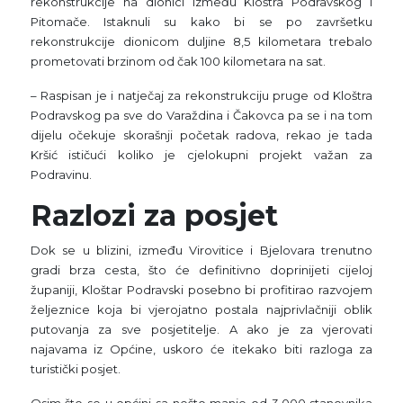
rekonstrukcije na dionici između Kloštra Podravskog i
Pitomače. Istaknuli su kako bi se po završetku
rekonstrukcije dionicom duljine 8,5 kilometara trebalo
prometovati brzinom od čak 100 kilometara na sat.
– Raspisan je i natječaj za rekonstrukciju pruge od Kloštra
Podravskog pa sve do Varaždina i Čakovca pa se i na tom
dijelu očekuje skorašnji početak radova, rekao je tada
Kršić ističući koliko je cjelokupni projekt važan za
Podravinu.
Razlozi za posjet
Dok se u blizini, između Virovitice i Bjelovara trenutno
gradi brza cesta, što će definitivno doprinijeti cijeloj
županiji, Kloštar Podravski posebno bi profitirao razvojem
željeznice koja bi vjerojatno postala najprivlačniji oblik
putovanja za sve posjetitelje. A ako je za vjerovati
najavama iz Općine, uskoro će itekako biti razloga za
turistički posjet.
Osim što se u općini sa nešto manje od 3.000 stanovnika