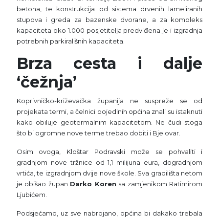
betona, te konstrukcija od sistema drvenih lameliranih
stupova i greda za bazenske dvorane, a za kompleks
kapaciteta oko 1.000 posjetitelja predviđena je i izgradnja
potrebnih parkirališnih kapaciteta.
Brza cesta i dalje
‘čežnja’
Koprivničko-križevačka županija ne suspreže se od
projekata termi, a čelnici pojedinih općina znali su istaknuti
kako obiluje geotermalnim kapacitetom. Ne čudi stoga
što bi ogromne nove terme trebao dobiti i Bjelovar.
Osim ovoga, Kloštar Podravski može se pohvaliti i
gradnjom nove tržnice od 1,1 milijuna eura, dogradnjom
vrtića, te izgradnjom dvije nove škole. Sva gradilišta netom
je obišao župan
Darko Koren
sa zamjenikom Ratimirom
Ljubićem.
Podsjećamo, uz sve nabrojano, općina bi dakako trebala