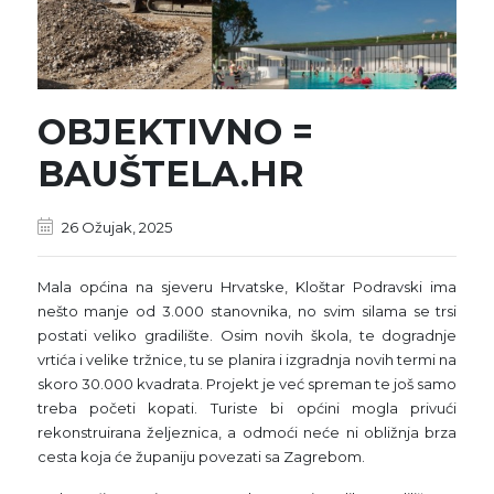
OBJEKTIVNO =
BAUŠTELA.HR
26 Ožujak, 2025
Mala općina na sjeveru Hrvatske, Kloštar Podravski ima
nešto manje od 3.000 stanovnika, no svim silama se trsi
postati veliko gradilište. Osim novih škola, te dogradnje
vrtića i velike tržnice, tu se planira i izgradnja novih termi na
skoro 30.000 kvadrata. Projekt je već spreman te još samo
treba početi kopati. Turiste bi općini mogla privući
rekonstruirana željeznica, a odmoći neće ni obližnja brza
cesta koja će županiju povezati sa Zagrebom.