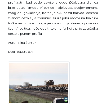
profitirati i kad bude završena dugo iščekivana dionica
brze ceste između Virovitice i Bjelovara. Svojevremeno,
zbog odugovlačenja, Koren je ovu cestu nazvao ‘cestom
zvanom čežnja’, a trenutno su u tijeku radovi na krajnjim
točkama dionice. Ipak, ni jedna ni druga strana, a posebno
čvor Virovitica, neće dobiti stvarnu funkciju prije završetka
ceste u punom profilu.
Autor: Nina Šantek
Izvor: baustela.hr