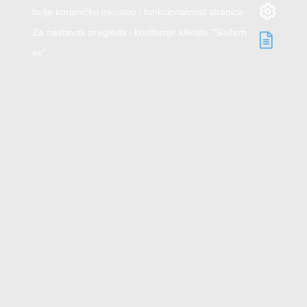
bolje korisničko iskustvo i funkcionalnost stranica.
Za nastavak pregleda i korištenje kliknite "Slažem
se".