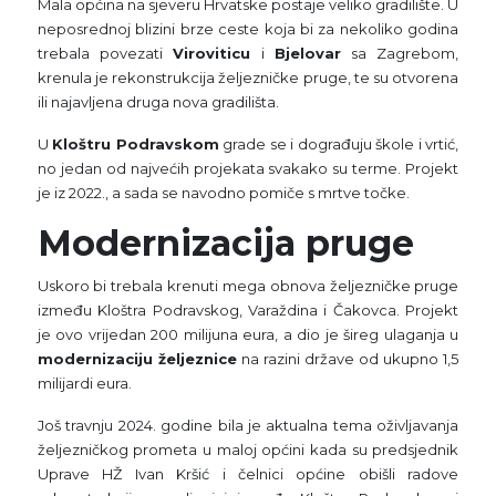
Mala općina na sjeveru Hrvatske postaje veliko gradilište. U
neposrednoj blizini brze ceste koja bi za nekoliko godina
trebala povezati
Viroviticu
i
Bjelovar
sa Zagrebom,
krenula je rekonstrukcija željezničke pruge, te su otvorena
ili najavljena druga nova gradilišta.
U
Kloštru Podravskom
grade se i dograđuju škole i vrtić,
no jedan od najvećih projekata svakako su terme. Projekt
je iz 2022., a sada se navodno pomiče s mrtve točke.
Modernizacija pruge
Uskoro bi trebala krenuti mega obnova željezničke pruge
između Kloštra Podravskog, Varaždina i Čakovca. Projekt
je ovo vrijedan 200 milijuna eura, a dio je šireg ulaganja u
modernizaciju željeznice
na razini države od ukupno 1,5
milijardi eura.
Još travnju 2024. godine bila je aktualna tema oživljavanja
željezničkog prometa u maloj općini kada su predsjednik
Uprave HŽ Ivan Kršić i čelnici općine obišli radove