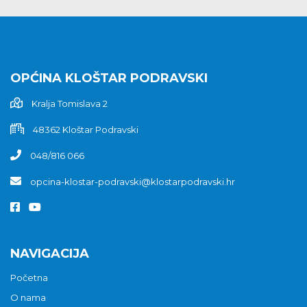
OPĆINA KLOŠTAR PODRAVSKI
Kralja Tomislava 2
48362 Kloštar Podravski
048/816 066
opcina-klostar-podravski@klostarpodravski.hr
NAVIGACIJA
Početna
O nama