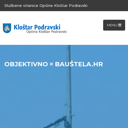
Službene stranice Općine Kloštar Podravski
MENU
OBJEKTIVNO = BAUŠTELA.HR