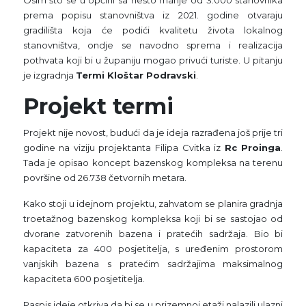
prema popisu stanovništva iz 2021. godine otvaraju
gradilišta koja će podići kvalitetu života lokalnog
stanovništva, ondje se navodno sprema i realizacija
pothvata koji bi u županiju mogao privući turiste. U pitanju
je izgradnja
Termi Kloštar Podravski
.
Projekt termi
Projekt nije novost, budući da je ideja razrađena još prije tri
godine na viziju projektanta Filipa Cvitka iz
Rc Proinga
.
Tada je opisao koncept bazenskog kompleksa na terenu
površine od 26.738 četvornih metara.
Kako stoji u idejnom projektu, zahvatom se planira gradnja
troetažnog bazenskog kompleksa koji bi se sastojao od
dvorane zatvorenih bazena i pratećih sadržaja. Bio bi
kapaciteta za 400 posjetitelja, s uređenim prostorom
vanjskih bazena s pratećim sadržajima maksimalnog
kapaciteta 600 posjetitelja.
Raspis ideje otkriva da bi se u prizemnoj etaži nalazili ulazni