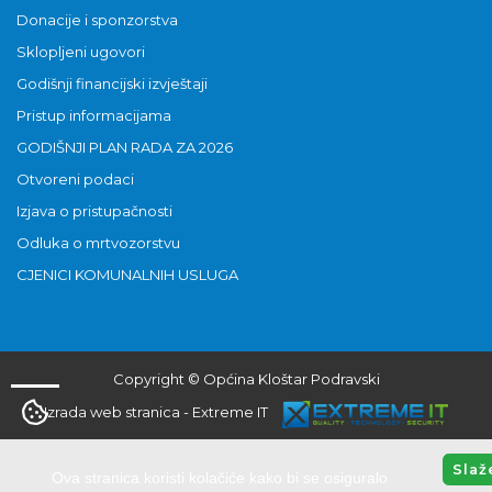
Donacije i sponzorstva
Sklopljeni ugovori
Godišnji financijski izvještaji
Pristup informacijama
GODIŠNJI PLAN RADA ZA 2026
Otvoreni podaci
Izjava o pristupačnosti
Odluka o mrtvozorstvu
CJENICI KOMUNALNIH USLUGA
Copyright © Općina Kloštar Podravski
Izrada web stranica
-
Extreme IT
Slaž
Ova stranica koristi kolačiće kako bi se osiguralo