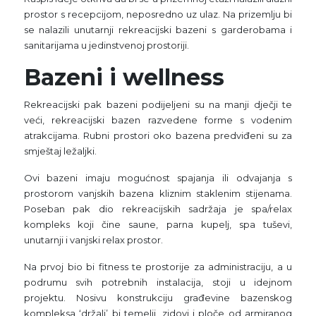
prostor s recepcijom, neposredno uz ulaz. Na prizemlju bi
se nalazili unutarnji rekreacijski bazeni s garderobama i
sanitarijama u jedinstvenoj prostoriji.
Bazeni i wellness
Rekreacijski pak bazeni podijeljeni su na manji dječji te
veći, rekreacijski bazen razvedene forme s vodenim
atrakcijama. Rubni prostori oko bazena predviđeni su za
smještaj ležaljki.
Ovi bazeni imaju mogućnost spajanja ili odvajanja s
prostorom vanjskih bazena kliznim staklenim stijenama.
Poseban pak dio rekreacijskih sadržaja je spa/relax
kompleks koji čine saune, parna kupelj, spa tuševi,
unutarnji i vanjski relax prostor.
Na prvoj bio bi fitness te prostorije za administraciju, a u
podrumu svih potrebnih instalacija, stoji u idejnom
projektu. Nosivu konstrukciju građevine bazenskog
kompleksa ‘držali’ bi temelji, zidovi i ploče od armiranog