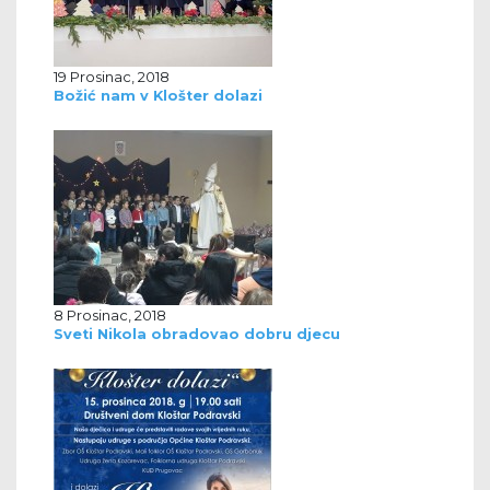
19 Prosinac, 2018
Božić nam v Klošter dolazi
8 Prosinac, 2018
Sveti Nikola obradovao dobru djecu