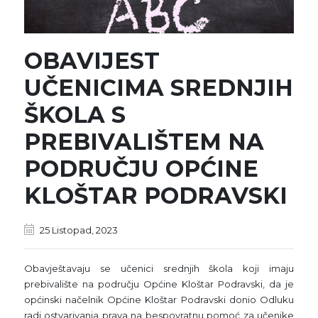
OBAVIJEST
UČENICIMA SREDNJIH
ŠKOLA S
PREBIVALIŠTEM NA
PODRUČJU OPĆINE
KLOŠTAR PODRAVSKI
25 Listopad, 2023
Obavještavaju se učenici srednjih škola koji imaju
prebivalište na području Općine Kloštar Podravski, da je
općinski načelnik Općine Kloštar Podravski donio Odluku
radi ostvarivanja prava na bespovratnu pomoć za učenike