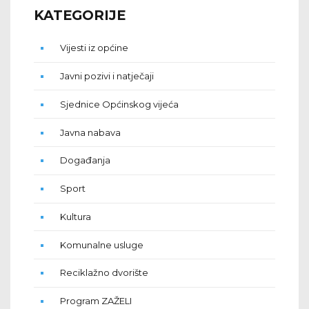
KATEGORIJE
Vijesti iz općine
Javni pozivi i natječaji
Sjednice Općinskog vijeća
Javna nabava
Događanja
Sport
Kultura
Komunalne usluge
Reciklažno dvorište
Program ZAŽELI