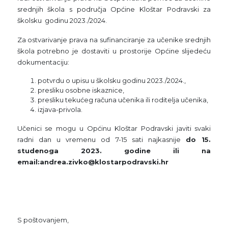
srednjih škola s područja Općine Kloštar Podravski za
školsku godinu 2023./2024.
Za ostvarivanje prava na sufinanciranje za učenike srednjih
škola potrebno je dostaviti u prostorije Općine slijedeću
dokumentaciju:
potvrdu o upisu u školsku godinu 2023./2024.,
presliku osobne iskaznice,
presliku tekućeg računa učenika ili roditelja učenika,
izjava-privola.
Učenici se mogu u Općinu Kloštar Podravski javiti svaki
radni dan u vremenu od 7-15 sati najkasnije
do 15.
studenoga 2023. godine ili na
email:andrea.zivko@klostarpodravski.hr
S poštovanjem,