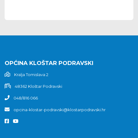
OPĆINA KLOŠTAR PODRAVSKI
Kralja Tomislava 2
48362 Kloštar Podravski
048/816 066
opcina-klostar-podravski@klostarpodravski.hr