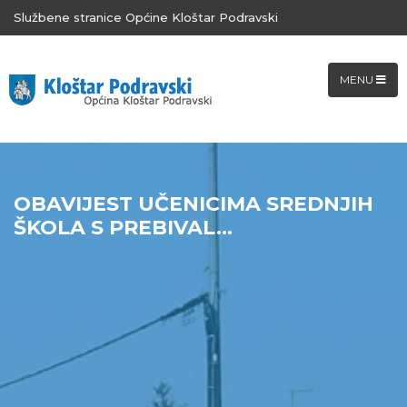
Službene stranice Općine Kloštar Podravski
MENU
OBAVIJEST UČENICIMA SREDNJIH
ŠKOLA S PREBIVAL...