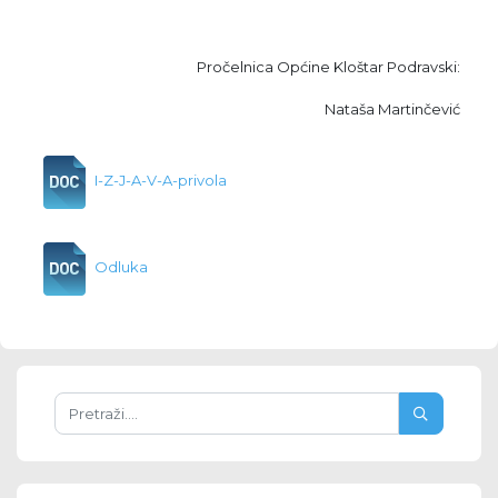
Pročelnica Općine Kloštar Podravski:
Nataša Martinčević
I-Z-J-A-V-A-privola
Odluka