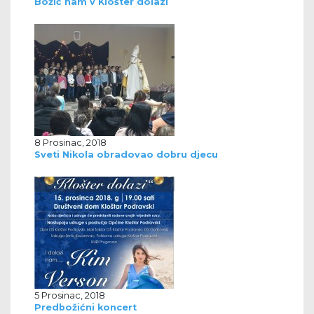
Božić nam v Klošter dolazi
8 Prosinac, 2018
Sveti Nikola obradovao dobru djecu
5 Prosinac, 2018
Predbožićni koncert