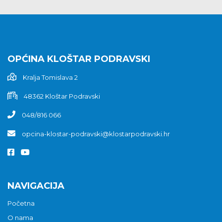
OPĆINA KLOŠTAR PODRAVSKI
Kralja Tomislava 2
48362 Kloštar Podravski
048/816 066
opcina-klostar-podravski@klostarpodravski.hr
NAVIGACIJA
Početna
O nama