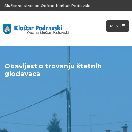
Službene stranice Općine Kloštar Podravski
MENU
Obavijest o trovanju štetnih
glodavaca