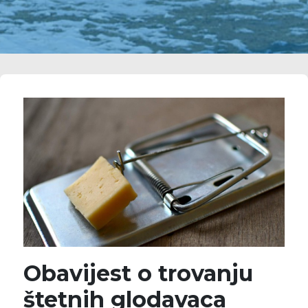
Obavijest o trovanju
štetnih glodavaca