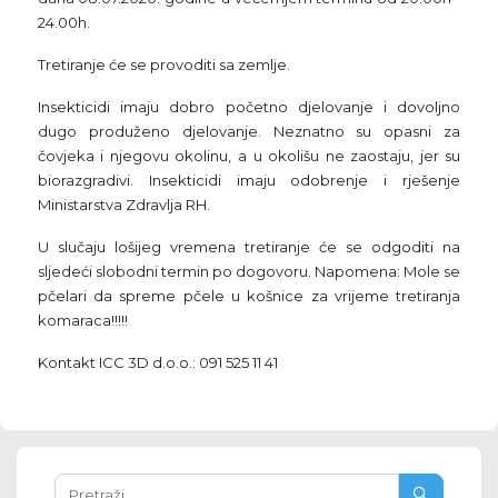
24.00h.
Tretiranje će se provoditi sa zemlje.
Insekticidi imaju dobro početno djelovanje i dovoljno
dugo produženo djelovanje. Neznatno su opasni za
čovjeka i njegovu okolinu, a u okolišu ne zaostaju, jer su
biorazgradivi. Insekticidi imaju odobrenje i rješenje
Ministarstva Zdravlja RH.
U slučaju lošijeg vremena tretiranje će se odgoditi na
sljedeći slobodni termin po dogovoru. Napomena: Mole se
pčelari da spreme pčele u košnice za vrijeme tretiranja
komaraca!!!!!
Kontakt ICC 3D d.o.o.: 091 525 11 41