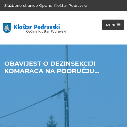
Službene stranice Općine Kloštar Podravski
MENU
OBAVIJEST O DEZINSEKCIJI
KOMARACA NA PODRUČJU...