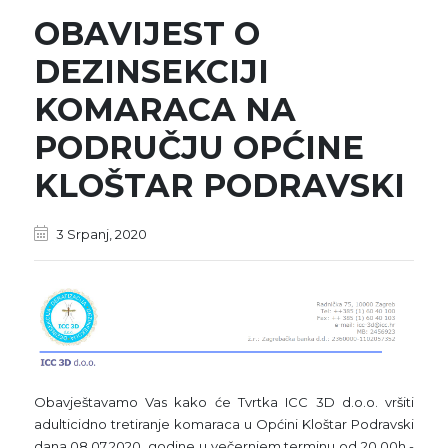
OBAVIJEST O
DEZINSEKCIJI
KOMARACA NA
PODRUČJU OPĆINE
KLOŠTAR PODRAVSKI
3 Srpanj, 2020
Obavještavamo Vas kako će Tvrtka ICC 3D d.o.o. vršiti
adulticidno tretiranje komaraca u Općini Kloštar Podravski
dana 08.07.2020. godine u večernjem terminu od 20.00h -