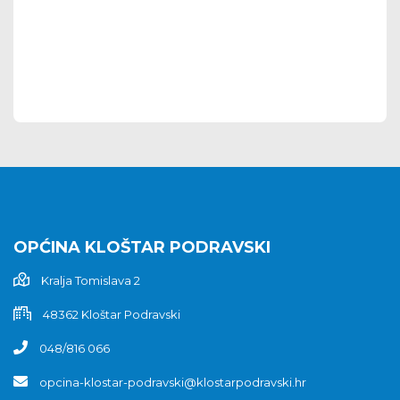
OPĆINA KLOŠTAR PODRAVSKI
Kralja Tomislava 2
48362 Kloštar Podravski
048/816 066
opcina-klostar-podravski@klostarpodravski.hr