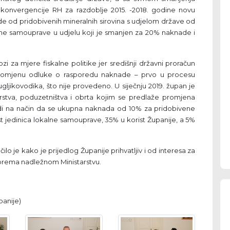
 konvergencije RH za razdoblje 2015. -2018. godine novu
de od pridobivenih mineralnih sirovina s udjelom države od
ne samouprave u udjelu koji je smanjen za 20% naknade i
lozi za mjere fiskalne politike jer središnji državni proračun
 promjenu odluke o rasporedu naknade – prvo u procesu
ugljikovodika, što nije provedeno. U siječnju 2019. župan je
stva, poduzetništva i obrta kojim se predlaže promjena
di na način da se ukupna naknada od 10% za pridobivene
st jedinica lokalne samouprave, 35% u korist Županije, a 5%
lo je kako je prijedlog Županije prihvatljiv i od interesa za
ju prema nadležnom Ministarstvu.
panije)