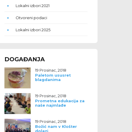
Lokalni izbori 2021
Otvoreni podaci
Lokalni izbori 2025
DOGAĐANJA
19 Prosinac, 2018
Paletom ususret
blagdanima
19 Prosinac, 2018
Prometna edukacija za
naše najmlađe
19 Prosinac, 2018
Božić nam v Klošter
dolazi