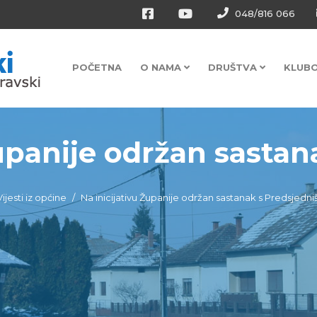
048/816 066
POČETNA
O NAMA
DRUŠTVA
KLUB
upanije održan sastana
Vijesti iz općine
Na inicijativu Županije održan sastanak s Predsjedn