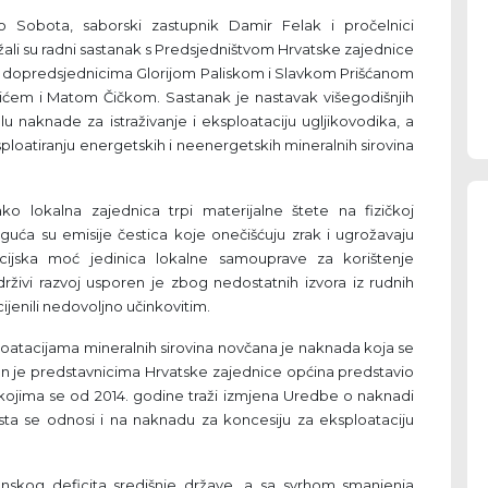
Sobota, saborski zastupnik Damir Felak i pročelnici
držali su radni sastanak s Predsjedništvom Hrvatske zajednice
 dopredsjednicima Glorijom Paliskom i Slavkom Prišćanom
ćem i Matom Čičkom. Sastanak je nastavak višegodišnjih
lu naknade za istraživanje i eksploataciju ugljikovodika, a
sploatiranju energetskih i neenergetskih mineralnih sirovina
ako lokalna zajednica trpi materijalne štete na fizičkoj
moguća su emisije čestica koje onečišćuju zrak i ugrožavaju
pcijska moć jedinica lokalne samouprave za korištenje
rživi razvoj usporen je zbog nedostatnih izvora iz rudnih
cijenili nedovoljno učinkovitim.
loatacijama mineralnih sirovina novčana je naknada koja se
je predstavnicima Hrvatske zajednice općina predstavio
 kojima se od 2014. godine traži izmjena Uredbe o naknadi
a ista se odnosi i na naknadu za koncesiju za eksploataciju
skog deficita središnje države, a sa svrhom smanjenja