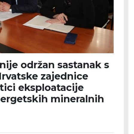
anije održan sastanak s
rvatske zajednice
ici eksploatacije
nergetskih mineralnih