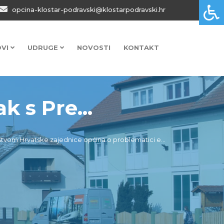
opcina-klostar-podravski@klostarpodravski.hr
OVI
UDRUGE
NOVOSTI
KONTAKT
k s Pre...
ištvom Hrvatske zajednice općina o problematici e...