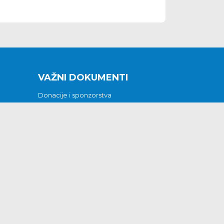
VAŽNI DOKUMENTI
Donacije i sponzorstva
Sklopljeni ugovori
Godišnji financijski izvještaji
Pristup informacijama
GODIŠNJI PLAN RADA ZA 2026
Otvoreni podaci
Izjava o pristupačnosti
Odluka o mrtvozorstvu
CJENICI KOMUNALNIH USLUGA