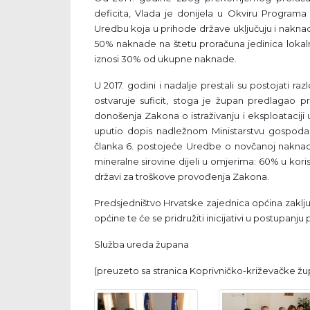
deficita, Vlada je donijela u Okviru Programa
Uredbu koja u prihode države uključuju i nakna
50% naknade na štetu proračuna jedinica lokal
iznosi 30% od ukupne naknade.
U 2017. godini i nadalje prestali su postojati raz
ostvaruje suficit, stoga je župan predlagao
donošenja Zakona o istraživanju i eksploataciji 
uputio dopis nadležnom Ministarstvu gospodar
članka 6. postojeće Uredbe o novčanoj nakna
mineralne sirovine dijeli u omjerima: 60% u kori
državi za troškove provođenja Zakona.
Predsjedništvo Hrvatske zajednica općina zaključi
općine te će se pridružiti inicijativi u postupan
Služba ureda župana
(preuzeto sa stranica Koprivničko-križevačke žu