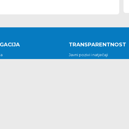
GACIJA
TRANSPARENTNOST
na
Javni pozivi i natječaji
a
Javna nabava
t
Javni pozivi i natječaji
Jedinstveni upravni odjel
be i predstavke
Općinsko vijeće
t
Općinski načelnik
Pritužbe i predstavke