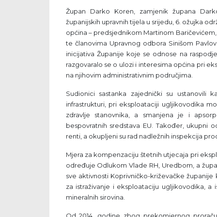
Župan Darko Koren, zamjenik župana Darko 
županijskih upravnih tijela u srijedu, 6. ožujka o
općina – predsjednikom Martinom Baričevićem,
te članovima Upravnog odbora Sinišom Pavlovi
inicijativa Županije koje se odnose na raspodje
razgovaralo se o ulozi i interesima općina pri ek
na njihovim administrativnim područjima.
Sudionici sastanka zajednički su ustanovili k
infrastrukturi, pri eksploataciji ugljikovodika 
zdravlje stanovnika, a smanjena je i apsor
bespovratnih sredstava EU. Također, ukupni od
renti, a okupljeni su rad nadležnih inspekcija pro
Mjera za kompenzaciju štetnih utjecaja pri eksp
određuje Odlukom Vlade RH, Uredbom, a župan 
sve aktivnosti Koprivničko-križevačke županije
za istraživanje i eksploataciju ugljikovodika, 
mineralnih sirovina.
Od 2014. godine zbog prekomjernog proračun