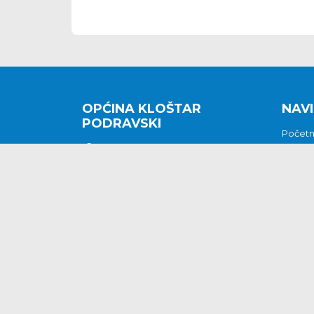
OPĆINA KLOŠTAR
NAVI
PODRAVSKI
Počet
Kralja Tomislava 2
O nam
Povijes
48362 Kloštar Podravski
Vijesti
048/816 066
Prituž
opcina-klostar-
Kontak
podravski@klostarpodravski.hr