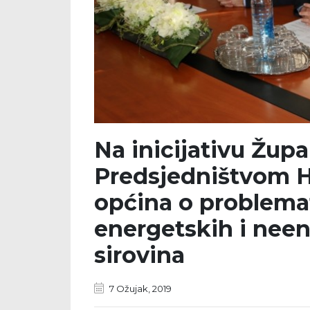
Na inicijativu Žup
Predsjedništvom H
općina o problemat
energetskih i nee
sirovina
7 Ožujak, 2019