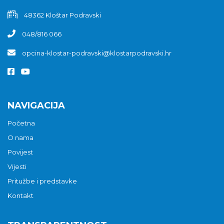
48362 Kloštar Podravski
048/816 066
opcina-klostar-podravski@klostarpodravski.hr
NAVIGACIJA
Početna
O nama
Povijest
Vijesti
Pritužbe i predstavke
Kontakt