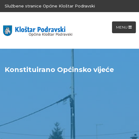
Službene stranice Općine Kloštar Podravski
MENU
Konstituirano Općinsko vijeće