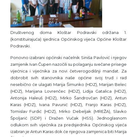
Društvenog doma Kloštar Podravski održana 1.
(konstituirajuća) sjednica Općinskog vijeća Općine Kloštar
Podravski.
Ponovno izabrani općinski načelnik Siniša Pavlović i njegov
zamjenik Ivan Čupen nazočili su polaganju svečane prisege
vijećnica i vijećnika za novi četverogodišnji mandat. Za
dobrobit svih stanovnika naše općine svoj trud i rad
nesebično će ulagati Marija Šimunko (HDZ), Marijan Belec
(HDZ), Marijana Lovrenčec (HDZ), Lidija Gatalica (HDZ),
Antonija Haleuš (HDZ), Mirko Šandrovčan (HDZ), Antun
Karas (HDZ), Ivana Pavunić (HDZ), Franjo Karas (HDZ),
Tomislav Furdić (HDZ), Mirko Debeljak (MREŽA), Slavko
Špoljarić (SDP) i Dražen Vučak (HSS). Jednoglasnom
odlukom svih vijećnika za predsjednika Općinskog vijeća
izabran je Antun Karas dok će njegova zamjenica biti Marija