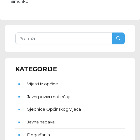
Šimunko.
KATEGORIJE
Vijesti iz općine
Javni pozivi i natječaji
Sjednice Općinskog vijeća
Javna nabava
Događanja