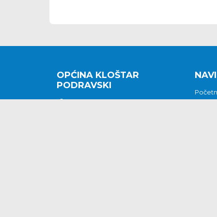
OPĆINA KLOŠTAR
NAVI
PODRAVSKI
Počet
Kralja Tomislava 2
O nam
Povijes
48362 Kloštar Podravski
Vijesti
048/816 066
Prituž
opcina-klostar-
Kontak
podravski@klostarpodravski.hr