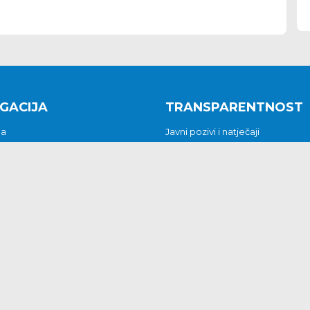
GACIJA
TRANSPARENTNOST
na
Javni pozivi i natječaji
a
Javna nabava
t
Javni pozivi i natječaji
Jedinstveni upravni odjel
be i predstavke
Općinsko vijeće
t
Općinski načelnik
Pritužbe i predstavke