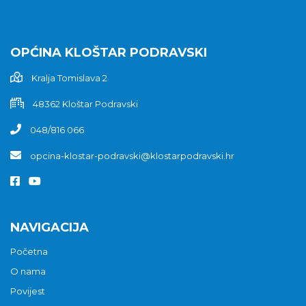
OPĆINA KLOŠTAR PODRAVSKI
Kralja Tomislava 2
48362 Kloštar Podravski
048/816 066
opcina-klostar-podravski@klostarpodravski.hr
NAVIGACIJA
Početna
O nama
Povijest