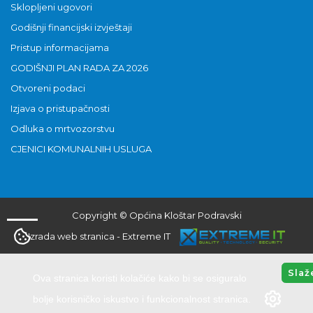
Sklopljeni ugovori
Godišnji financijski izvještaji
Pristup informacijama
GODIŠNJI PLAN RADA ZA 2026
Otvoreni podaci
Izjava o pristupačnosti
Odluka o mrtvozorstvu
CJENICI KOMUNALNIH USLUGA
Copyright © Općina Kloštar Podravski
Izrada web stranica
-
Extreme IT
Slaž
Ova stranica koristi kolačiće kako bi se osiguralo
bolje korisničko iskustvo i funkcionalnost stranica.