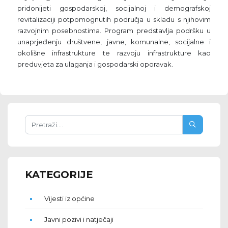
pridonijeti gospodarskoj, socijalnoj i demografskoj
revitalizaciji potpomognutih područja u skladu s njihovim
razvojnim posebnostima. Program predstavlja podršku u
unaprjeđenju društvene, javne, komunalne, socijalne i
okolišne infrastrukture te razvoju infrastrukture kao
preduvjeta za ulaganja i gospodarski oporavak.
KATEGORIJE
Vijesti iz općine
Javni pozivi i natječaji