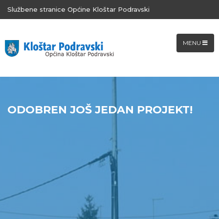
Službene stranice Općine Kloštar Podravski
MENU
ODOBREN JOŠ JEDAN PROJEKT!