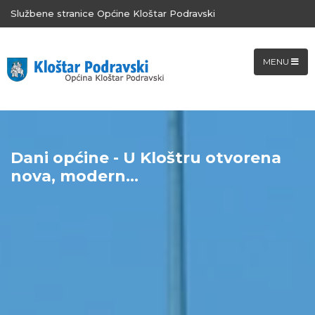
Službene stranice Općine Kloštar Podravski
MENU
Dani općine - U Kloštru otvorena
nova, modern...