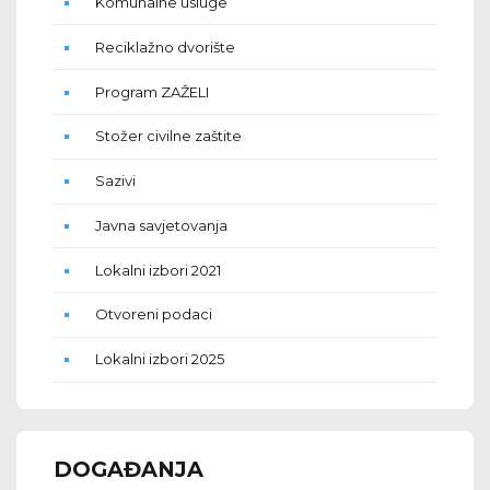
Komunalne usluge
Reciklažno dvorište
Program ZAŽELI
Stožer civilne zaštite
Sazivi
Javna savjetovanja
Lokalni izbori 2021
Otvoreni podaci
Lokalni izbori 2025
DOGAĐANJA