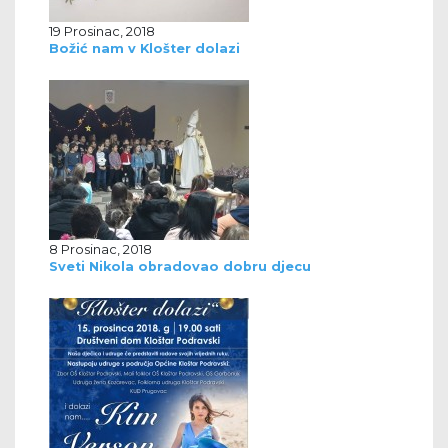
19 Prosinac, 2018
Božić nam v Klošter dolazi
8 Prosinac, 2018
Sveti Nikola obradovao dobru djecu