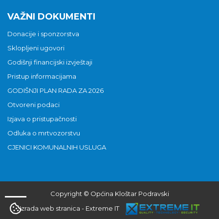
VAŽNI DOKUMENTI
Donacije i sponzorstva
Sklopljeni ugovori
Godišnji financijski izvještaji
Pristup informacijama
GODIŠNJI PLAN RADA ZA 2026
Otvoreni podaci
Izjava o pristupačnosti
Odluka o mrtvozorstvu
CJENICI KOMUNALNIH USLUGA
Copyright © Općina Kloštar Podravski
Izrada web stranica
-
Extreme IT