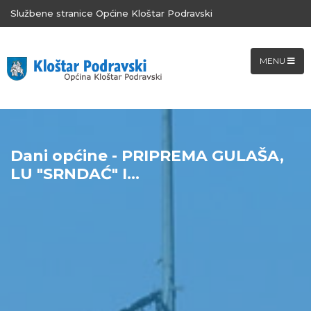
Službene stranice Općine Kloštar Podravski
MENU
Dani općine - PRIPREMA GULAŠA,
LU "SRNDAĆ" I...