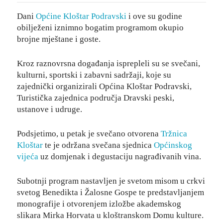
Dani
Općine Kloštar Podravski
i ove su godine
obilježeni iznimno bogatim programom okupio
brojne mještane i goste.
Kroz raznovrsna događanja isprepleli su se svečani,
kulturni, sportski i zabavni sadržaji, koje su
zajednički organizirali Općina Kloštar Podravski,
Turistička zajednica područja Dravski peski,
ustanove i udruge.
Podsjetimo, u petak je svečano otvorena
Tržnica
Kloštar
te je održana svečana sjednica
Općinskog
vijeća
uz domjenak i degustaciju nagrađivanih vina.
Subotnji program nastavljen je svetom misom u crkvi
svetog Benedikta i Žalosne Gospe te predstavljanjem
monografije i otvorenjem izložbe akademskog
slikara Mirka Horvata u kloštranskom Domu kulture.