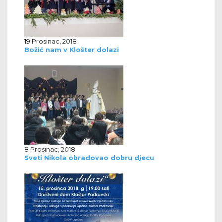
19 Prosinac, 2018
Božić nam v Klošter dolazi
8 Prosinac, 2018
Sveti Nikola obradovao dobru djecu