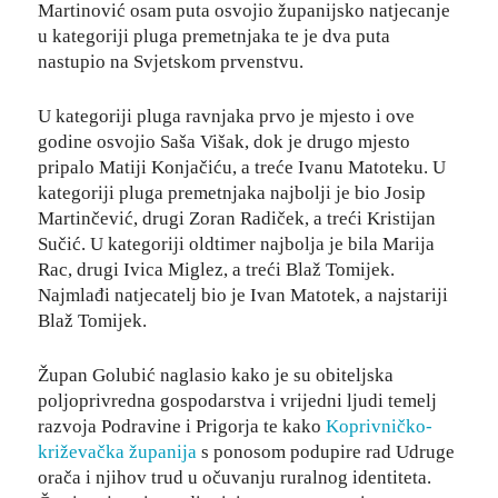
Martinović osam puta osvojio županijsko natjecanje
u kategoriji pluga premetnjaka te je dva puta
nastupio na Svjetskom prvenstvu.
U kategoriji pluga ravnjaka prvo je mjesto i ove
godine osvojio Saša Višak, dok je drugo mjesto
pripalo Matiji Konjačiću, a treće Ivanu Matoteku. U
kategoriji pluga premetnjaka najbolji je bio Josip
Martinčević, drugi Zoran Radiček, a treći Kristijan
Sučić. U kategoriji oldtimer najbolja je bila Marija
Rac, drugi Ivica Miglez, a treći Blaž Tomijek.
Najmlađi natjecatelj bio je Ivan Matotek, a najstariji
Blaž Tomijek.
Župan Golubić naglasio kako je su obiteljska
poljoprivredna gospodarstva i vrijedni ljudi temelj
razvoja Podravine i Prigorja te kako
Koprivničko-
križevačka županija
s ponosom podupire rad Udruge
orača i njihov trud u očuvanju ruralnog identiteta.