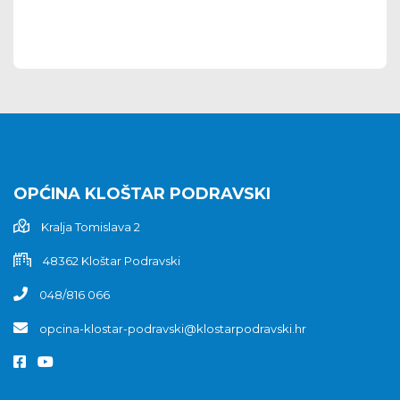
OPĆINA KLOŠTAR PODRAVSKI
Kralja Tomislava 2
48362 Kloštar Podravski
048/816 066
opcina-klostar-podravski@klostarpodravski.hr