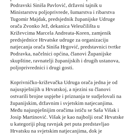
Podravski Siniša Pavlović, državni tajnik u
Ministarstvu poljoprivrede, šumarstva i ribarstva
Tugomir Majdak, predsjednik županijske Udruge
orača Zvonko Jež, dekanica Veleučilišta u
Križevcima Marcela Andreata-Koren, zamjenik
predsjednice Hrvatske udruge za organizaciju
natjecanja orača Siniša Hrgović, predstavnici tvrtke
Podravka, načelnici općina, članovi Županijske
skupštine, ravnatelji županijskih i drugih ustanova,
poljoprivrednici i drugi gosti.
Koprivničko-križevačka Udruga orača jedna je od
najuspješnijih u Hrvatskoj, a njezini su članovi
ostvarili brojne uspjehe i priznanja te sudjelovali na
županijskim, državnim i svjetskim natjecanjima.
Među najuspješnijim oračima ističu se Saša Višak i
Josip Martinović. Višak je kao najbolji orač Hrvatske
u kategoriji plug ravnjak pet puta predstavljao
Hrvatsku na svjetskim natjecanjima, dok je