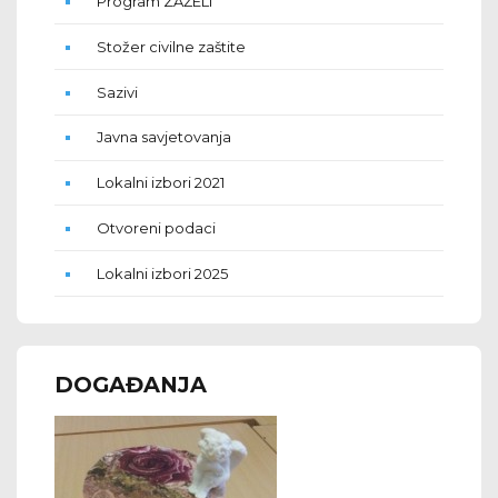
Program ZAŽELI
Stožer civilne zaštite
Sazivi
Javna savjetovanja
Lokalni izbori 2021
Otvoreni podaci
Lokalni izbori 2025
DOGAĐANJA