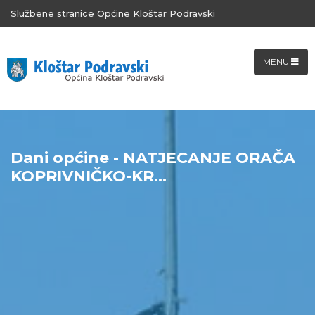
Službene stranice Općine Kloštar Podravski
MENU
Dani općine - NATJECANJE ORAČA
KOPRIVNIČKO-KR...