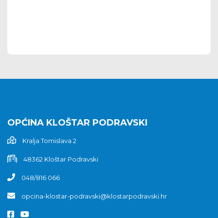
OPĆINA KLOŠTAR PODRAVSKI
Kralja Tomislava 2
48362 Kloštar Podravski
048/816 066
opcina-klostar-podravski@klostarpodravski.hr