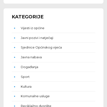
KATEGORIJE
Vijesti iz općine
Javni pozivi i natječaji
Sjednice Općinskog vijeća
Javna nabava
Događanja
Sport
Kultura
Komunalne usluge
Reciklažno dvorište