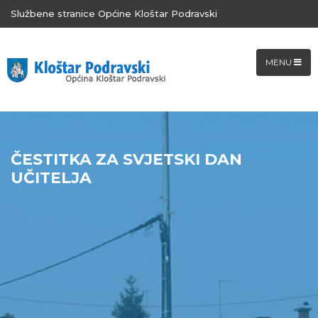
Službene stranice Općine Kloštar Podravski
MENU
ČESTITKA ZA SVJETSKI DAN
UČITELJA