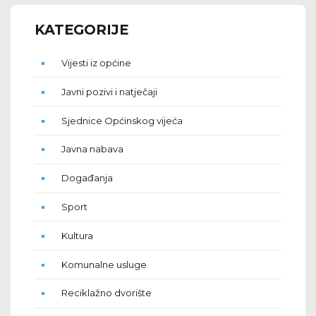
KATEGORIJE
Vijesti iz općine
Javni pozivi i natječaji
Sjednice Općinskog vijeća
Javna nabava
Događanja
Sport
Kultura
Komunalne usluge
Reciklažno dvorište