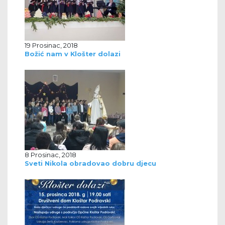
19 Prosinac, 2018
Božić nam v Klošter dolazi
8 Prosinac, 2018
Sveti Nikola obradovao dobru djecu