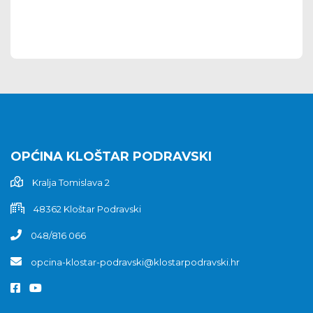
OPĆINA KLOŠTAR PODRAVSKI
Kralja Tomislava 2
48362 Kloštar Podravski
048/816 066
opcina-klostar-podravski@klostarpodravski.hr