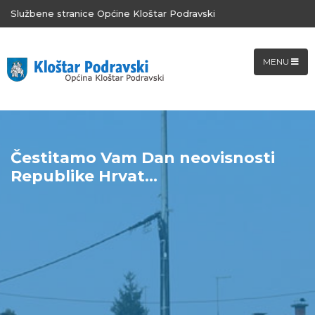
Službene stranice Općine Kloštar Podravski
MENU
Čestitamo Vam Dan neovisnosti
Republike Hrvat...