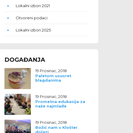
Lokalni izbori 2021
Otvoreni podaci
Lokalni izbori 2025
DOGAĐANJA
19 Prosinac, 2018
Paletom ususret
blagdanima
19 Prosinac, 2018
Prometna edukacija za
naše najmlađe
19 Prosinac, 2018
Božić nam v Klošter
dolazi