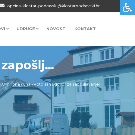
opcina-klostar-podravski@klostarpodravski.hr
OVI
UDRUGE
NOVOSTI
KONTAKT
apošlj...
1.8 miliona kuna - Potpisan ugovor za zapošljavanje!