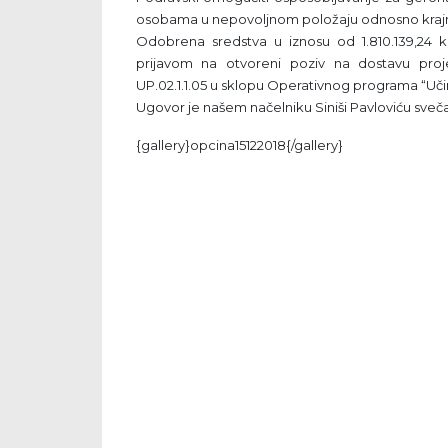
osobama u nepovoljnom položaju odnosno krajnj
Odobrena sredstva u iznosu od 1.810.139,24 k
prijavom na otvoreni poziv na dostavu proje
UP.02.1.1.05 u sklopu Operativnog programa “Učinko
Ugovor je našem načelniku Siniši Pavloviću sveča
{gallery}opcina15122018{/gallery}