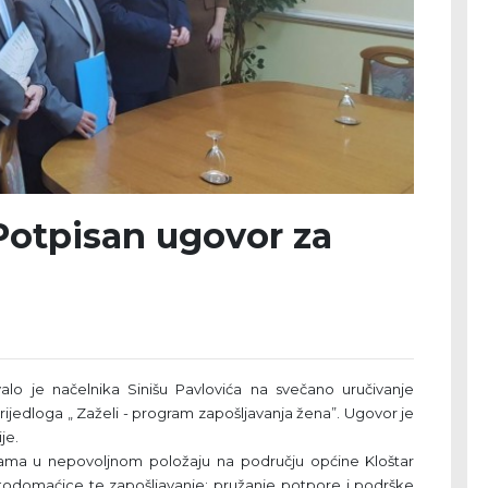
 Potpisan ugovor za
alo je načelnika Sinišu Pavlovića na svečano uručivanje
rijedloga „ Zaželi - program zapošljavanja žena”. Ugovor je
je.
ma u nepovoljnom položaju na području općine Kloštar
todomaćice te zapošljavanje: pružanje potpore i podrške