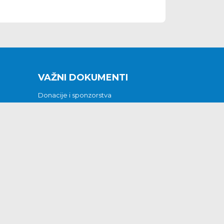
VAŽNI DOKUMENTI
Donacije i sponzorstva
Sklopljeni ugovori
Godišnji financijski izvještaji
Pristup informacijama
GODIŠNJI PLAN RADA ZA 2026
Otvoreni podaci
Izjava o pristupačnosti
Odluka o mrtvozorstvu
CJENICI KOMUNALNIH USLUGA