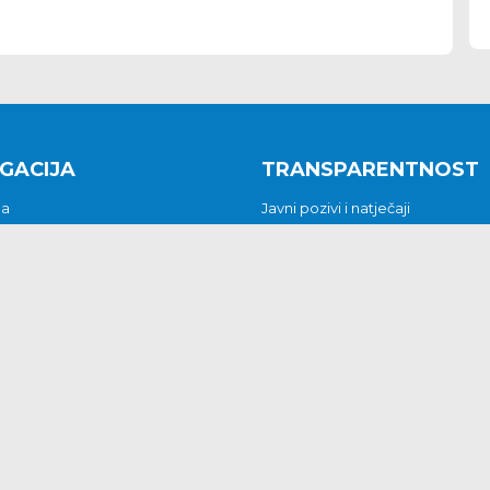
GACIJA
TRANSPARENTNOST
na
Javni pozivi i natječaji
a
Javna nabava
t
Javni pozivi i natječaji
Jedinstveni upravni odjel
be i predstavke
Općinsko vijeće
t
Općinski načelnik
Pritužbe i predstavke