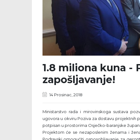
1.8 miliona kuna -
zapošljavanje!
14 Prosinac, 2018
Ministarstvo rada i mirovinskoga sustava pozv
ugovora u okviru Poziva za dostavu projektnih p
potpisan u prostorima Osječko-baranjske župani
Projektom će se nezaposlenim ženama i žena
Podravski omogućiti osposobljavanje za geron