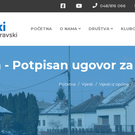
048/816 066
POČETNA
O NAMA
DRUŠTVA
KLUB
 - Potpisan ugovor za z
Početna
Vijesti
Vijesti iz općine