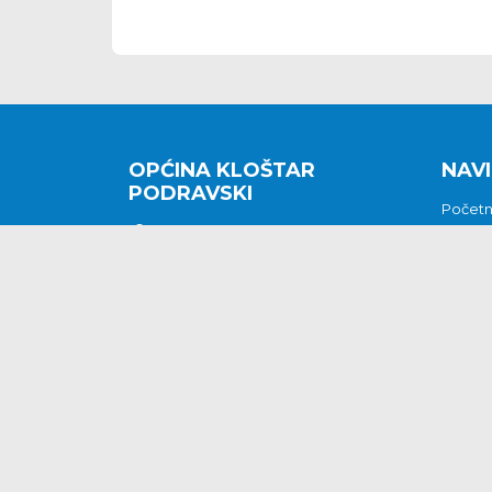
OPĆINA KLOŠTAR
NAVI
PODRAVSKI
Počet
Kralja Tomislava 2
O nam
Povijes
48362 Kloštar Podravski
Vijesti
048/816 066
Prituž
opcina-klostar-
Kontak
podravski@klostarpodravski.hr