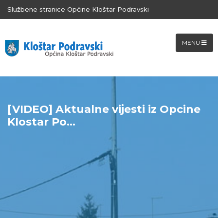
Službene stranice Općine Kloštar Podravski
MENU
[VIDEO] Aktualne vijesti iz Opcine
Klostar Po...