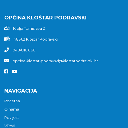
OPĆINA KLOŠTAR PODRAVSKI
Kralja Tomislava 2
48362 Kloštar Podravski
048/816 066
opcina-klostar-podravski@klostarpodravski.hr
NAVIGACIJA
Početna
O nama
Povijest
Vijesti