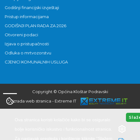
Godišnji financijski izvještaji
Pristup informacijama
GODIŠNJI PLAN RADA ZA 2026
Otvoreni podaci
Izjava o pristupačnosti
Odluka o mrtvozorstvu
CJENICI KOMUNALNIH USLUGA
Copyright © Općina Kloštar Podravski
Izrada web stranica
-
Extreme IT
Slaž
Ova stranica koristi kolačiće kako bi se osiguralo
bolje korisničko iskustvo i funkcionalnost stranica.
Za nastavak pregleda i korištenje kliknite "Slažem