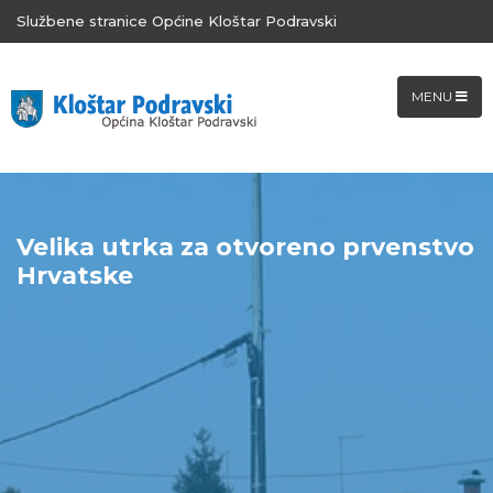
Službene stranice Općine Kloštar Podravski
MENU
Velika utrka za otvoreno prvenstvo
Hrvatske