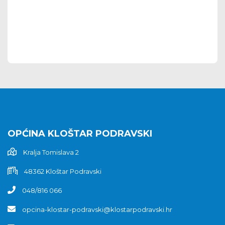
OPĆINA KLOŠTAR PODRAVSKI
Kralja Tomislava 2
48362 Kloštar Podravski
048/816 066
opcina-klostar-podravski@klostarpodravski.hr