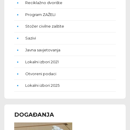
Reciklažno dvorište
Program ZAŽELI
Stožer civilne zaštite
Sazivi
Javna savjetovanja
Lokalni izbori 2021
Otvoreni podaci
Lokalni izbori 2025
DOGAĐANJA