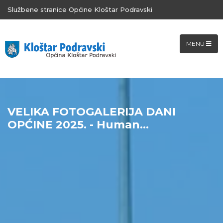
Službene stranice Općine Kloštar Podravski
MENU
VELIKA FOTOGALERIJA DANI
OPĆINE 2025. - Human...