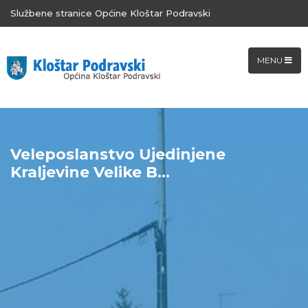
Službene stranice Općine Kloštar Podravski
MENU
Veleposlanstvo Ujedinjene
Kraljevine Velike B...