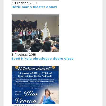
19 Prosinac, 2018
Božić nam v Klošter dolazi
8 Prosinac, 2018
Sveti Nikola obradovao dobru djecu
5 Prosinac, 2018