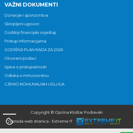
VAŽNI DOKUMENTI
Donacije i sponzorstva
Sklopljeni ugovori
Godišnji financijski izvještaji
Pristup informacijama
GODIŠNJI PLAN RADA ZA 2026
Otvoreni podaci
Izjava o pristupačnosti
Odluka o mrtvozorstvu
CJENICI KOMUNALNIH USLUGA
Copyright © Općina Kloštar Podravski
Izrada web stranica
-
Extreme IT