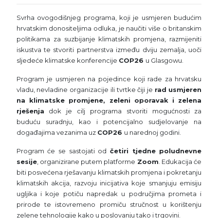
Svrha ovogodišnjeg programa, koji je usmjeren budućim
hrvatskim donositeljima odluka, je naučiti više o britanskim
politikama za suzbijanje klimatskih promjena, razmijeniti
iskustva te stvoriti partnerstva između dviju zemalja, uoči
sljedeće klimatske konferencije
COP26
u Glasgowu.
Program je usmjeren na pojedince koji rade za hrvatsku
vladu, nevladine organizacije ili tvrtke čiji je
rad usmjeren
na klimatske promjene, zeleni oporavak i zelena
rješenja
dok je cilj programa stvoriti mogućnosti za
buduću suradnju, kao i potencijalno sudjelovanje na
događajima vezanima uz
COP26
u narednoj godini.
Program će se sastojati od
četiri tjedne poludnevne
sesije
, organizirane putem platforme
Zoom
. Edukacija će
biti posvećena rješavanju klimatskih promjena i pokretanju
klimatskih akcija, razvoju inicijativa koje smanjuju emisiju
ugljika i koje potiču napredak u područjima prometa i
prirode te istovremeno promiču stručnost u korištenju
zelene tehnologije kako u poslovanju tako i trgovini.