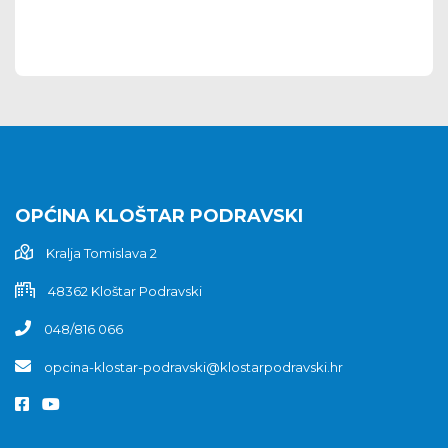
OPĆINA KLOŠTAR PODRAVSKI
Kralja Tomislava 2
48362 Kloštar Podravski
048/816 066
opcina-klostar-podravski@klostarpodravski.hr