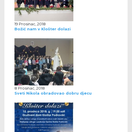
19 Prosinac, 2018
Božić nam v Klošter dolazi
8 Prosinac, 2018
Sveti Nikola obradovao dobru djecu