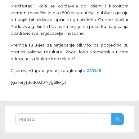
Manifestaciji koja se održavala po lošem i kišovitom
vremenu nazočilo je oko 500 natjecatelja, publike i gostiju
od kojih bih izdvojio općinskog načelnika Općine Kloštar
Podravski g. Sinišu Pavlovića koji je na početku natjecanja
pozdravio sve natjecatelje i nazočne.
Premda su uvjeti za natjecanje bili vrlo loši pobjednici su
postigli solidne rezultate. Zbog loših vremenskih uvjeta
otkazane su štafete kod mladeži.
Cijeli izvještaj s natjecanja pogledajte
OVDJE
{gallery}dvd692017{/gallery}