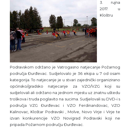
3. rujna
2017. u
Kloštru
Podravskom održano je Vatrogasno natjecanje Požarnog
područja Đurđevac. Sudjelovalo je 36 ekipa u 7 od osam
kategorija. To natjecanje je u stvari zajednički organizirano
općinsko/gradsko natjecanje za VZO/VZG koji su
sudjelovali ali održano na jednom mjestu uz znatnu uštedu
troškova i truda poglavito na sucima. Sudjelovali su DVD-i s
područja VZG Đurđevac i VZO Ferdinandovac, VZO
Kalinovac, Kloštar Podravski , Molve, Novo Virje i Virje te
izvan konkurencije VZO Novigrad Podravski koji ne
pripada Požarnom području Đurđevac.