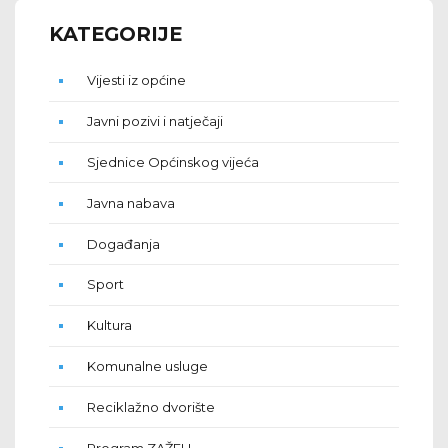
KATEGORIJE
Vijesti iz općine
Javni pozivi i natječaji
Sjednice Općinskog vijeća
Javna nabava
Događanja
Sport
Kultura
Komunalne usluge
Reciklažno dvorište
Program ZAŽELI