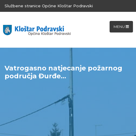
Službene stranice Općine Kloštar Podravski
MENU
Vatrogasno natjecanje požarnog
područja Đurđe...