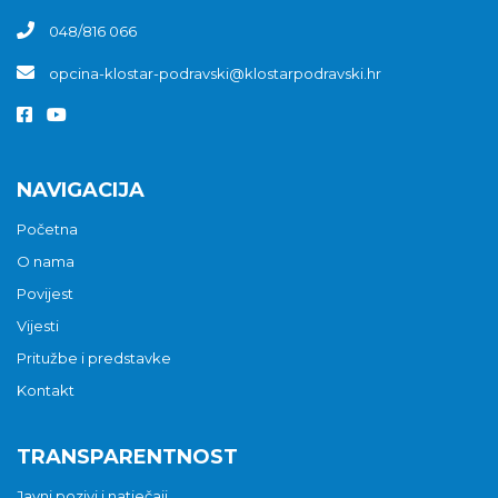
048/816 066
opcina-klostar-podravski@klostarpodravski.hr
NAVIGACIJA
Početna
O nama
Povijest
Vijesti
Pritužbe i predstavke
Kontakt
TRANSPARENTNOST
Javni pozivi i natječaji