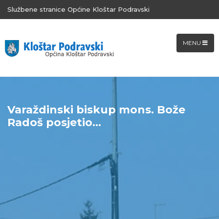
Službene stranice Općine Kloštar Podravski
MENU
Varaždinski biskup mons. Bože
Radoš posjetio...