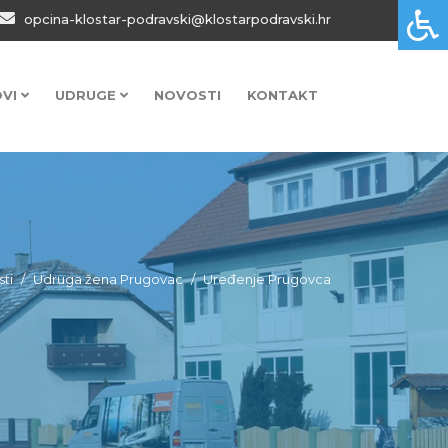
opcina-klostar-podravski@klostarpodravski.hr
OVI
UDRUGE
NOVOSTI
KONTAKT
sti
Udruga žena Prugovac
Uređenje Prugovca