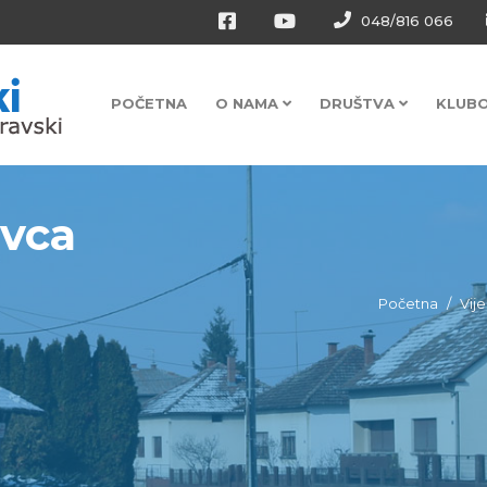
048/816 066
POČETNA
O NAMA
DRUŠTVA
KLUB
vca
Početna
Vije