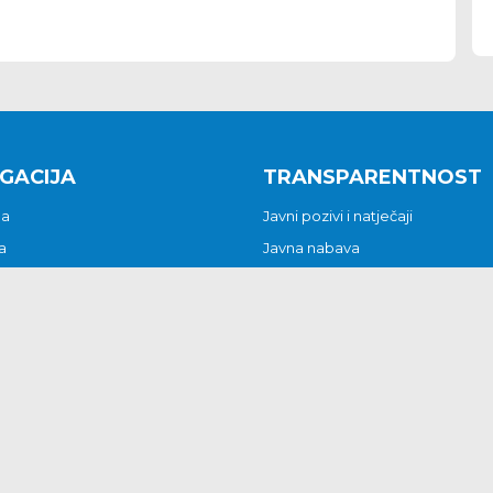
GACIJA
TRANSPARENTNOST
na
Javni pozivi i natječaji
a
Javna nabava
t
Javni pozivi i natječaji
Jedinstveni upravni odjel
be i predstavke
Općinsko vijeće
t
Općinski načelnik
Pritužbe i predstavke