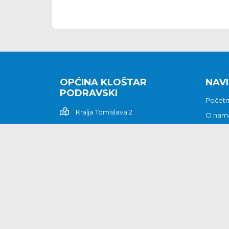
OPĆINA KLOŠTAR
NAVI
PODRAVSKI
Počet
Kralja Tomislava 2
O nam
Povijes
48362 Kloštar Podravski
Vijesti
048/816 066
Prituž
opcina-klostar-
Kontak
podravski@klostarpodravski.hr