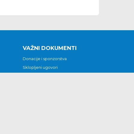
VAŽNI DOKUMENTI
Donacije i sponzorstva
Sklopljeni ugovori
Godišnji financijski izvještaji
Pristup informacijama
GODIŠNJI PLAN RADA ZA 2026
Otvoreni podaci
Izjava o pristupačnosti
Odluka o mrtvozorstvu
CJENICI KOMUNALNIH USLUGA