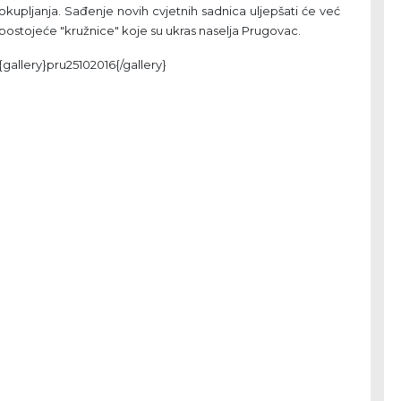
okupljanja. Sađenje novih cvjetnih sadnica uljepšati će već
postojeće "kružnice" koje su ukras naselja Prugovac.
{gallery}pru25102016{/gallery}