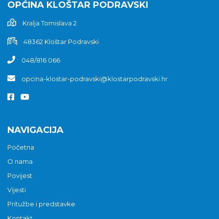
OPĆINA KLOŠTAR PODRAVSKI
Kralja Tomislava 2
48362 Kloštar Podravski
048/816 066
opcina-klostar-podravski@klostarpodravski.hr
NAVIGACIJA
Početna
O nama
Povijest
Vijesti
Pritužbe i predstavke
Kontakt