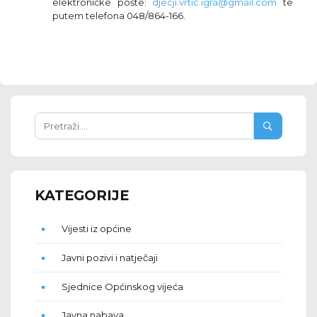
elektroničke pošte:
djecji.vrtic.igra@gmail.com
te
putem telefona 048/864-166.
KATEGORIJE
Vijesti iz općine
Javni pozivi i natječaji
Sjednice Općinskog vijeća
Javna nabava