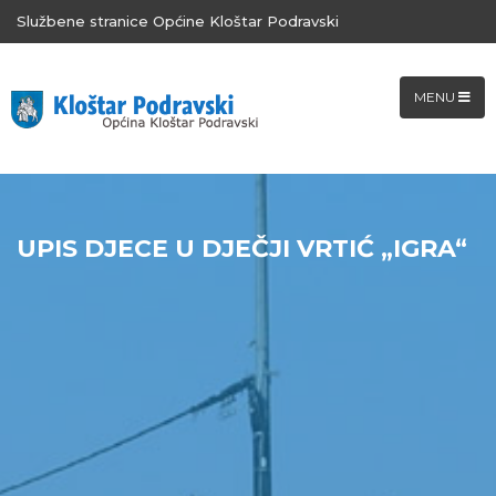
Službene stranice Općine Kloštar Podravski
MENU
UPIS DJECE U DJEČJI VRTIĆ „IGRA“