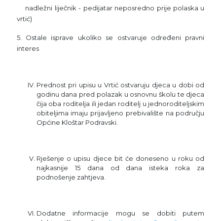
nadležni liječnik - pedijatar neposredno prije polaska u
vrtić)
5. Ostale isprave ukoliko se ostvaruje određeni pravni
interes
Prednost pri upisu u Vrtić ostvaruju djeca u dobi od
godinu dana pred polazak u osnovnu školu te djeca
čija oba roditelja ili jedan roditelj u jednoroditeljskim
obiteljima imaju prijavljeno prebivalište na području
Općine Kloštar Podravski.
Rješenje o upisu djece bit će doneseno u roku od
najkasnije 15 dana od dana isteka roka za
podnošenje zahtjeva.
Dodatne informacije mogu se dobiti putem