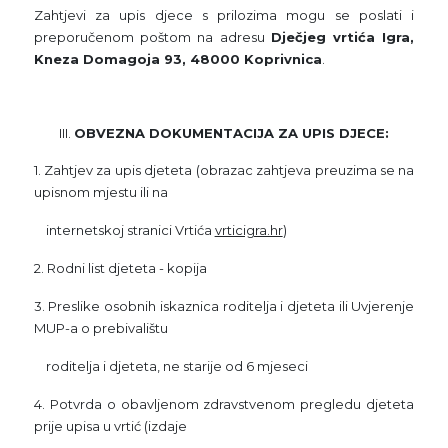
Zahtjevi za upis djece s prilozima mogu se poslati i
preporučenom poštom na adresu
Dječjeg vrtića Igra,
Kneza Domagoja 93, 48000 Koprivnica
.
OBVEZNA DOKUMENTACIJA ZA UPIS DJECE:
1. Zahtjev za upis djeteta (obrazac zahtjeva preuzima se na
upisnom mjestu ili na
internetskoj stranici Vrtića
vrticigra.hr
)
2. Rodni list djeteta - kopija
3. Preslike osobnih iskaznica roditelja i djeteta ili Uvjerenje
MUP-a o prebivalištu
roditelja i djeteta, ne starije od 6 mjeseci
4. Potvrda o obavljenom zdravstvenom pregledu djeteta
prije upisa u vrtić (izdaje