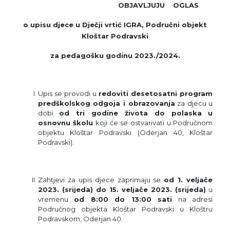
OBJAVLJUJU
OGLAS
o upisu djece u Dječji vrtić IGRA, Područni objekt
Kloštar Podravski
za pedagošku godinu 2023./2024.
Upis se provodi u
redoviti desetosatni program
predškolskog odgoja i obrazovanja
za djecu u
dobi
od tri godine života do polaska u
osnovnu školu
koji će se ostvarivati u Područnom
objektu Kloštar Podravski (Oderjan 40, Kloštar
Podravski).
Zahtjevi za upis djece zaprimaju se
od 1. veljače
2023. (srijeda) do 15. veljače 2023. (srijeda)
u
vremenu
od 8:00 do 13:00 sati
na adresi
Područnog objekta Kloštar Podravski u Kloštru
Podravskom, Oderjan 40.