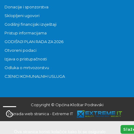
Donacije i sponzorstva
Sklopljeni ugovori
Godišnji financijski izvještaji
Pristup informacijama
GODIŠNJI PLAN RADA ZA 2026
Otvoreni podaci
Izjava o pristupačnosti
Odluka o mrtvozorstvu
CJENICI KOMUNALNIH USLUGA
Copyright © Općina Kloštar Podravski
Izrada web stranica
-
Extreme IT
Slaž
Ova stranica koristi kolačiće kako bi se osiguralo