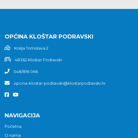
OPĆINA KLOŠTAR PODRAVSKI
Kralja Tomislava 2
48362 Kloštar Podravski
048/816 066
opcina-klostar-podravski@klostarpodravski.hr
NAVIGACIJA
Početna
O nama