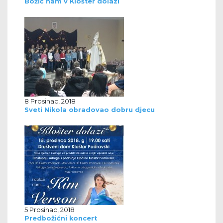
Božić nam v Klošter dolazi
8 Prosinac, 2018
Sveti Nikola obradovao dobru djecu
5 Prosinac, 2018
Predbožićni koncert