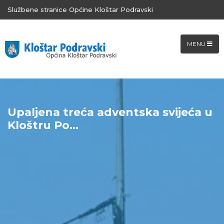
Službene stranice Općine Kloštar Podravski
MENU
Upaljena treća adventska svijeća u
Kloštru Po...