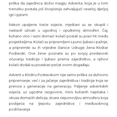
prilika da zajednica doživi magiju Adventa, koja je u tom
trenutku postala još živopisnija zahvaljujući veseloj dječjoj
igri i pjesmi.
Nakon upaljene treće svijeće, mještani su se okupili i
nastavili uživati u ugodnoj i opuštenoj atmosferi. Čaj,
kuhano vino i razni domaći kolači postali su pravi hit među
posjetiteljima. Kolači su pripremljeni s puno ljubavi i pažnje,
a pripremile su ih vrijedne članice Udruge žena Kloštar
Podravski. Ove žene poznate su po svojoj predanosti
očuvanju tradicije i ljubavi prema zajedništvu, a njihovi
kolači dodali su poseban pečat ovom događaju.
Advent u Kloštru Podravskom nije samo prilika za duhovno
pripremanje, već i za jačanje zajedništva i tradicije koja se
prenosi s generacije na generaciju. Paljenje adventskih
svijeća, uz ugodne razgovore, miris kuhanih napitaka i
okusa domaćih delicija, stvara neponovljivu atmosferu koja
podsjeća na ljepotu zajedništva i međusobnog
podržavanja.