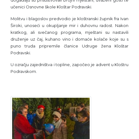
učenici Osnovne škole Kloštar Podravski.
Molitvu i blagoslov predvodio je kloštranski župnik fra Ivan
Široki, unoseći u okupljanje mir i duhovnu radost. Nakon
kratkog, ali svečanog programa, mještani su nastavili
druženje uz čaj, kuhano vino i domaće kolače koje su s
puno truda pripremile članice Udruge žena Kloštar
Podravski.
U ozračju zajedništva i topline, započeo je advent u Kloštru
Podravskom.