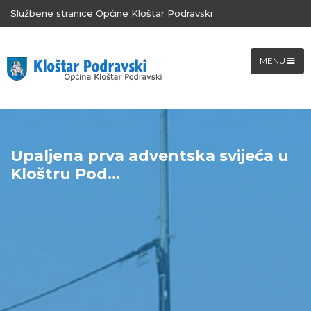
Službene stranice Općine Kloštar Podravski
MENU
Upaljena prva adventska svijeća u
Kloštru Pod...