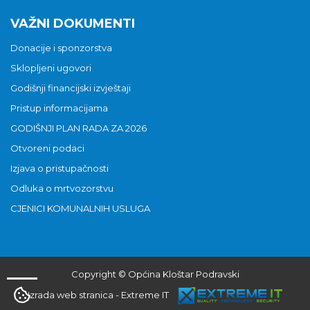
VAŽNI DOKUMENTI
Donacije i sponzorstva
Sklopljeni ugovori
Godišnji financijski izvještaji
Pristup informacijama
GODIŠNJI PLAN RADA ZA 2026
Otvoreni podaci
Izjava o pristupačnosti
Odluka o mrtvozorstvu
CJENICI KOMUNALNIH USLUGA
Copyright © Općina Kloštar Podravski
Izrada web stranica
-
Extreme IT