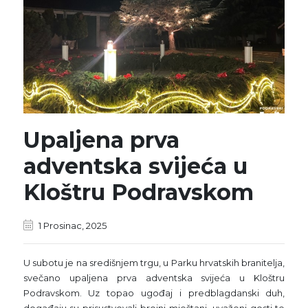
Upaljena prva
adventska svijeća u
Kloštru Podravskom
1 Prosinac, 2025
U subotu je na središnjem trgu, u Parku hrvatskih branitelja,
svečano upaljena prva adventska svijeća u Kloštru
Podravskom. Uz topao ugođaj i predblagdanski duh,
događaju su prisustvovali brojni mještani, uvaženi gosti te