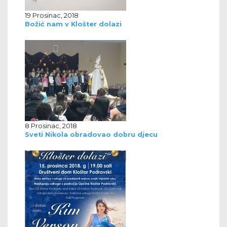
19 Prosinac, 2018
Božić nam v Klošter dolazi
8 Prosinac, 2018
Sveti Nikola obradovao dobru djecu