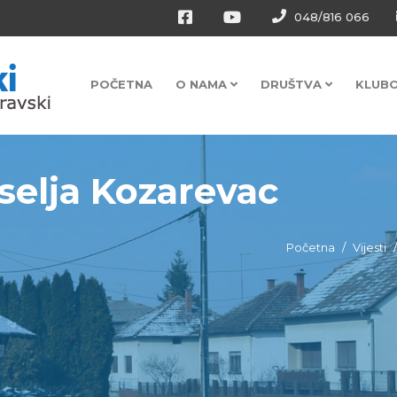
048/816 066
POČETNA
O NAMA
DRUŠTVA
KLUB
selja Kozarevac
Početna
Vijesti