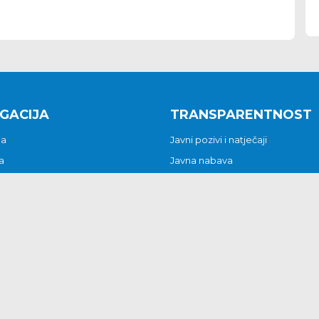
GACIJA
TRANSPARENTNOST
na
Javni pozivi i natječaji
a
Javna nabava
t
Javni pozivi i natječaji
Jedinstveni upravni odjel
be i predstavke
Općinsko vijeće
t
Općinski načelnik
Pritužbe i predstavke