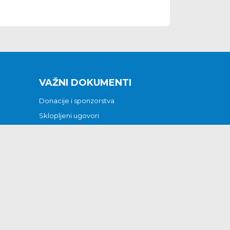
VAŽNI DOKUMENTI
Donacije i sponzorstva
Sklopljeni ugovori
Godišnji financijski izvještaji
Pristup informacijama
GODIŠNJI PLAN RADA ZA 2026
Otvoreni podaci
Izjava o pristupačnosti
Odluka o mrtvozorstvu
CJENICI KOMUNALNIH USLUGA