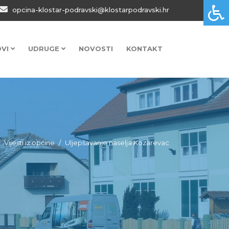
opcina-klostar-podravski@klostarpodravski.hr
OVI
UDRUGE
NOVOSTI
KONTAKT
Vijesti iz općine
Uljepšavanje naselja Kozarevac