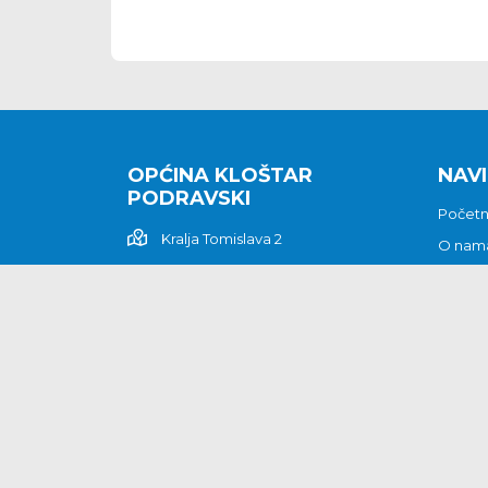
OPĆINA KLOŠTAR
NAVI
PODRAVSKI
Počet
Kralja Tomislava 2
O nam
Povijes
48362 Kloštar Podravski
Vijesti
048/816 066
Prituž
opcina-klostar-
Kontak
podravski@klostarpodravski.hr