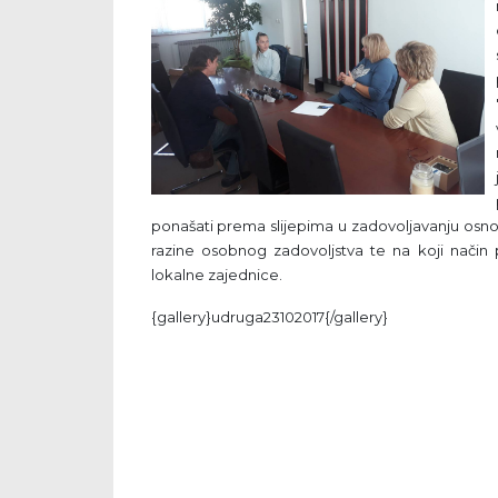
ponašati prema slijepima u zadovoljavanju osno
razine osobnog zadovoljstva te na koji način pr
lokalne zajednice.
{gallery}udruga23102017{/gallery}