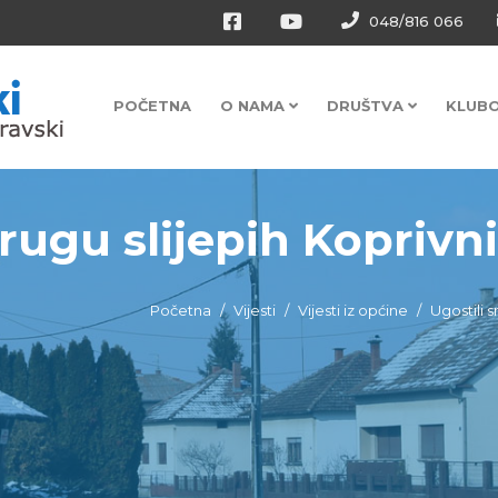
048/816 066
POČETNA
O NAMA
DRUŠTVA
KLUB
ugu slijepih Koprivnič
Početna
Vijesti
Vijesti iz općine
Ugostili 