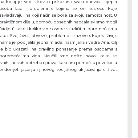
na kojoj je vrlo slikovito prikazana svakodnevica slijepih
osoba kao i problemi s kojima se oni susreću, koje
savladavaju i na koji način se bore za svoju samostalnost. U
praktičnom dijelu, pomoću posebnih naočala svi smo mogli
"vidjeti" kako i koliko vide osobe s različitim poremećajima
vida. Svoj život, obveze, probleme i izazove s kojima živi, s
nama je podijelila jedna mlada, nasmijana i vedra Ana. Cilj
je bio ukazati na pravilno ponašanje prema osobama s
poremećajima vida. Naučili smo nešto novo: kako se
vnih ljudskih potreba i prava, kako im pomoći u povećanju
idonijeti jačanju njihovog socijalnog uključivanja u život