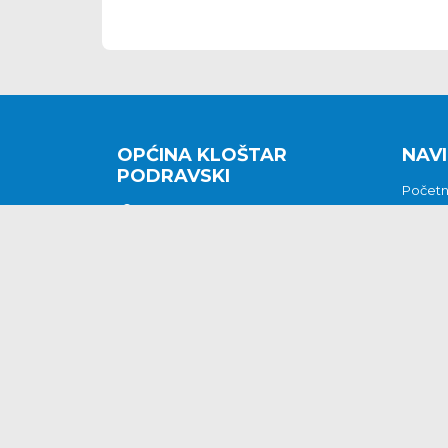
OPĆINA KLOŠTAR
NAVI
PODRAVSKI
Počet
Kralja Tomislava 2
O nam
Povijes
48362 Kloštar Podravski
Vijesti
048/816 066
Prituž
opcina-klostar-
Kontak
podravski@klostarpodravski.hr