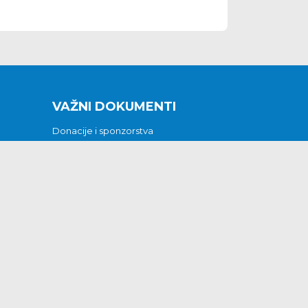
VAŽNI DOKUMENTI
Donacije i sponzorstva
Sklopljeni ugovori
Godišnji financijski izvještaji
Pristup informacijama
GODIŠNJI PLAN RADA ZA 2026
Otvoreni podaci
Izjava o pristupačnosti
Odluka o mrtvozorstvu
CJENICI KOMUNALNIH USLUGA