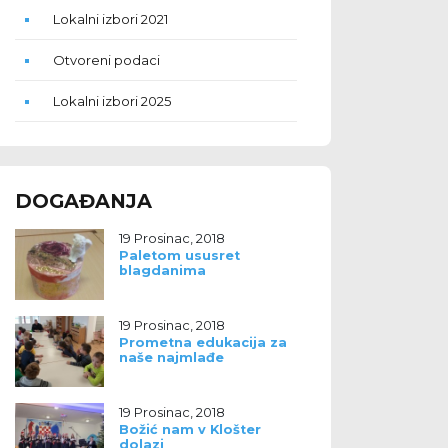
Lokalni izbori 2021
Otvoreni podaci
Lokalni izbori 2025
DOGAĐANJA
19 Prosinac, 2018
Paletom ususret
blagdanima
19 Prosinac, 2018
Prometna edukacija za
naše najmlađe
19 Prosinac, 2018
Božić nam v Klošter
dolazi