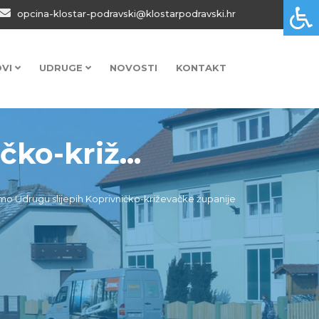
opcina-klostar-podravski@klostarpodravski.hr
OVI
UDRUGE
NOVOSTI
KONTAKT
ko-križ...
smo Udrugu slijepih Koprivničko-križevačke županije