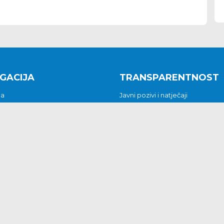
GACIJA
TRANSPARENTNOST
na
Javni pozivi i natječaji
a
Javna nabava
t
Javni pozivi i natječaji
Jedinstveni upravni odjel
be i predstavke
Općinsko vijeće
t
Općinski načelnik
Pritužbe i predstavke