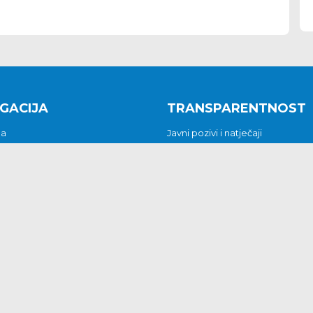
GACIJA
TRANSPARENTNOST
na
Javni pozivi i natječaji
a
Javna nabava
t
Javni pozivi i natječaji
Jedinstveni upravni odjel
be i predstavke
Općinsko vijeće
t
Općinski načelnik
Pritužbe i predstavke