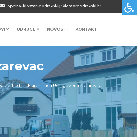
opcina-klostar-podravski@klostarpodravski.hr
OVI
UDRUGE
NOVOSTI
KONTAKT
zarevac
vac
Radna akcija članica Udruge žena Kozarevac