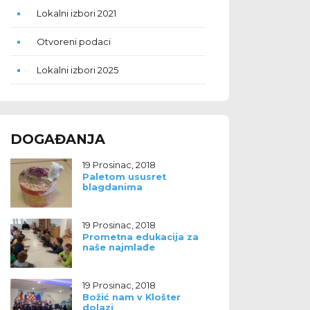
Lokalni izbori 2021
Otvoreni podaci
Lokalni izbori 2025
DOGAĐANJA
19 Prosinac, 2018
Paletom ususret
blagdanima
19 Prosinac, 2018
Prometna edukacija za
naše najmlađe
19 Prosinac, 2018
Božić nam v Klošter
dolazi