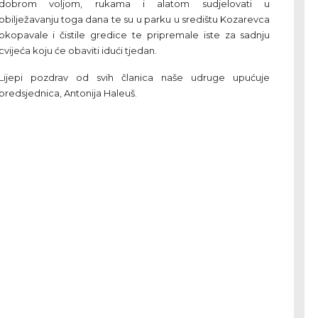
dobrom voljom, rukama i alatom sudjelovati u
obilježavanju toga dana te su u parku u središtu Kozarevca
okopavale i čistile gredice te pripremale iste za sadnju
cvijeća koju će obaviti idući tjedan.
Lijepi pozdrav od svih članica naše udruge upućuje
predsjednica, Antonija Haleuš.