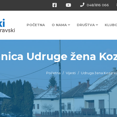
048/816 066
POČETNA
O NAMA
DRUŠTVA
KLUB
anica Udruge žena Ko
Početna
Vijesti
Udruga žena Kozare