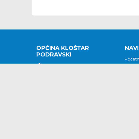
OPĆINA KLOŠTAR
NAVI
PODRAVSKI
Počet
Kralja Tomislava 2
O nam
Povijes
48362 Kloštar Podravski
Vijesti
048/816 066
Prituž
opcina-klostar-
Kontak
podravski@klostarpodravski.hr