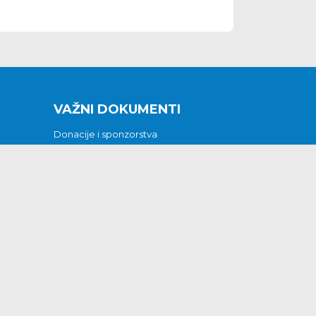
VAŽNI DOKUMENTI
Donacije i sponzorstva
Sklopljeni ugovori
Godišnji financijski izvještaji
Pristup informacijama
GODIŠNJI PLAN RADA ZA 2026
Otvoreni podaci
Izjava o pristupačnosti
Odluka o mrtvozorstvu
CJENICI KOMUNALNIH USLUGA