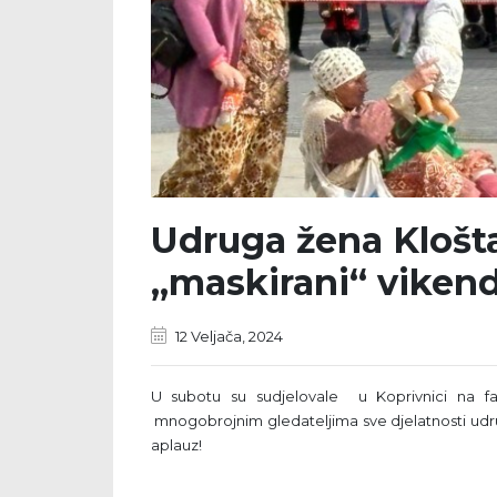
Udruga žena Klošta
„maskirani“ viken
12 Veljača, 2024
U subotu su sudjelovale u Koprivnici na fašn
mnogobrojnim gledateljima sve djelatnosti udrug
aplauz!