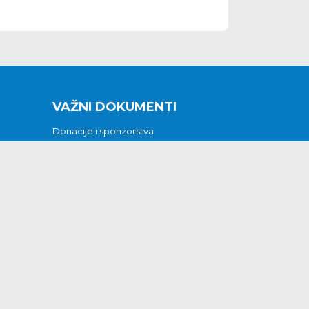
VAŽNI DOKUMENTI
Donacije i sponzorstva
Sklopljeni ugovori
Godišnji financijski izvještaji
Pristup informacijama
GODIŠNJI PLAN RADA ZA 2026
Otvoreni podaci
Izjava o pristupačnosti
Odluka o mrtvozorstvu
CJENICI KOMUNALNIH USLUGA