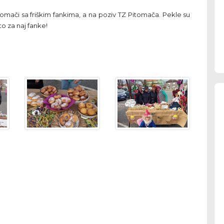
itomači sa friškim fankima, a na poziv TZ Pitomača. Pekle su
to za naj fanke!