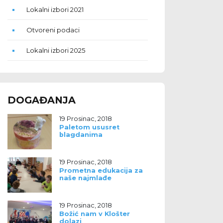
Lokalni izbori 2021
Otvoreni podaci
Lokalni izbori 2025
DOGAĐANJA
19 Prosinac, 2018
Paletom ususret
blagdanima
19 Prosinac, 2018
Prometna edukacija za
naše najmlađe
19 Prosinac, 2018
Božić nam v Klošter
dolazi