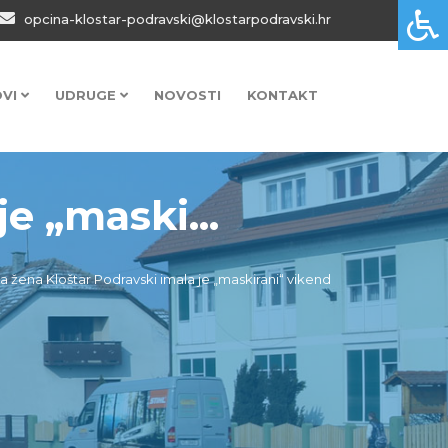
opcina-klostar-podravski@klostarpodravski.hr
OVI
UDRUGE
NOVOSTI
KONTAKT
e „maski...
 žena Kloštar Podravski imala je „maskirani“ vikend