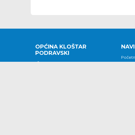
OPĆINA KLOŠTAR
NAVI
PODRAVSKI
Počet
Kralja Tomislava 2
O nam
Povijes
48362 Kloštar Podravski
Vijesti
048/816 066
Prituž
opcina-klostar-
Kontak
podravski@klostarpodravski.hr