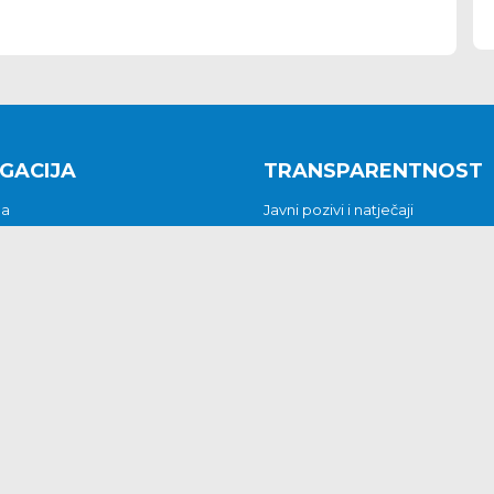
GACIJA
TRANSPARENTNOST
na
Javni pozivi i natječaji
a
Javna nabava
t
Javni pozivi i natječaji
Jedinstveni upravni odjel
be i predstavke
Općinsko vijeće
t
Općinski načelnik
Pritužbe i predstavke