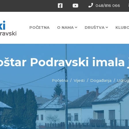
048/816 066
POČETNA
O NAMA
DRUŠTVA
KLUB
štar Podravski imala j
Početna
Vijesti
Događanja
Udruga