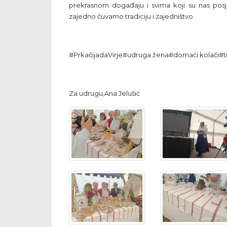
prekrasnom događaju i svima koji su nas posje
zajedno čuvamo tradiciju i zajedništvo.
#PrkačijadaVirje#udruga žena#domaći kolači#tr
Za udrugu,Ana Jelušić