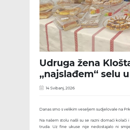
Udruga žena Klošta
„najslađem“ selu u
14 Svibanj, 2026
Danas smo s velikim veseljem sudjelovale na Prkač
Na našem stolu našli su se razni domaći kolači i
truda. Uz fine ukuse nije nedostajalo ni smi