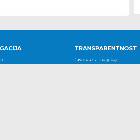
GACIJA
TRANSPARENTNOST
na
Javni pozivi i natječaji
a
Javna nabava
t
Javni pozivi i natječaji
Jedinstveni upravni odjel
be i predstavke
Općinsko vijeće
t
Općinski načelnik
Pritužbe i predstavke