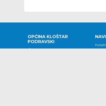
OPĆINA KLOŠTAR
NAVI
PODRAVSKI
Počet
Kralja Tomislava 2
O nam
Povijes
48362 Kloštar Podravski
Vijesti
048/816 066
Prituž
opcina-klostar-
Kontak
podravski@klostarpodravski.hr