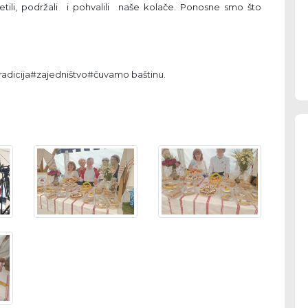
tili, podržali i pohvalili naše kolače. Ponosne smo što
adicija#zajedništvo#čuvamo baštinu.