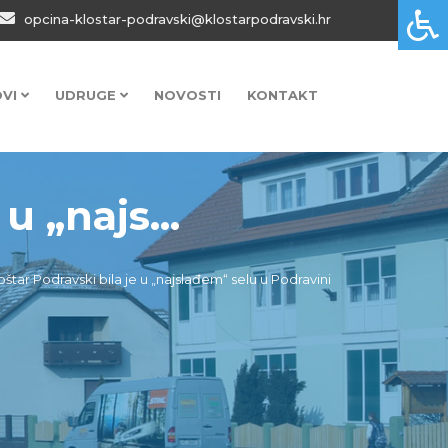
opcina-klostar-podravski@klostarpodravski.hr
OVI
UDRUGE
NOVOSTI
KONTAKT
u „najs...
tar Podravski bila je u „najslađem“ selu u Podravini