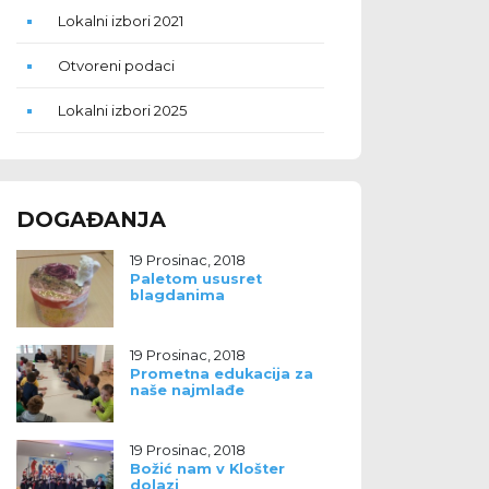
Lokalni izbori 2021
Otvoreni podaci
Lokalni izbori 2025
DOGAĐANJA
19 Prosinac, 2018
Paletom ususret
blagdanima
19 Prosinac, 2018
Prometna edukacija za
naše najmlađe
19 Prosinac, 2018
Božić nam v Klošter
dolazi