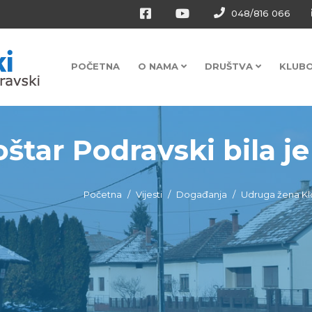
048/816 066
POČETNA
O NAMA
DRUŠTVA
KLUB
tar Podravski bila je 
Početna
Vijesti
Događanja
Udruga žena Kloš