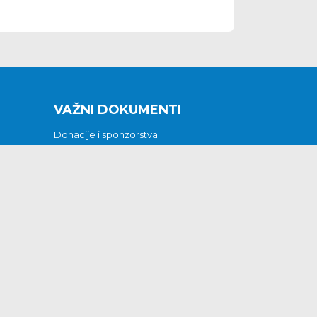
VAŽNI DOKUMENTI
Donacije i sponzorstva
Sklopljeni ugovori
Godišnji financijski izvještaji
Pristup informacijama
GODIŠNJI PLAN RADA ZA 2026
Otvoreni podaci
Izjava o pristupačnosti
Odluka o mrtvozorstvu
CJENICI KOMUNALNIH USLUGA