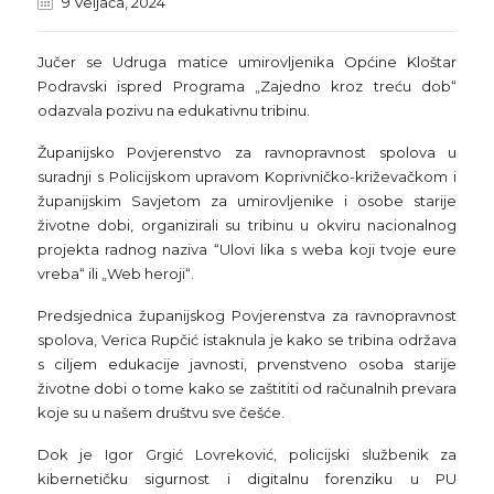
9 Veljača, 2024
Jučer se Udruga matice umirovljenika Općine Kloštar
Podravski ispred Programa „Zajedno kroz treću dob“
odazvala pozivu na edukativnu tribinu.
Županijsko Povjerenstvo za ravnopravnost spolova u
suradnji s Policijskom upravom Koprivničko-križevačkom i
županijskim Savjetom za umirovljenike i osobe starije
životne dobi, organizirali su tribinu u okviru nacionalnog
projekta radnog naziva “Ulovi lika s weba koji tvoje eure
vreba“ ili „Web heroji“.
Predsjednica županijskog
Povjerenstva za ravnopravnost
spolova, Verica Rupčić istaknula je kako se tribina održava
s ciljem edukacije javnosti, prvenstveno osoba starije
životne dobi o tome kako se zaštititi od računalnih prevara
koje su u našem društvu sve češće.
Dok je Igor Grgić Lovreković, policijski službenik za
kibernetičku sigurnost i digitalnu forenziku u PU