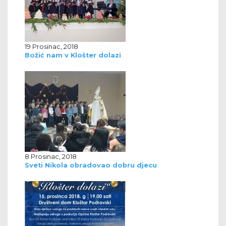
19 Prosinac, 2018
Božić nam v Klošter dolazi
8 Prosinac, 2018
Sveti Nikola obradovao dobru djecu