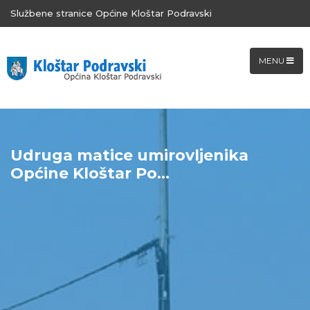
Službene stranice Općine Kloštar Podravski
MENU
Udruga matice umirovljenika
Općine Kloštar Po...