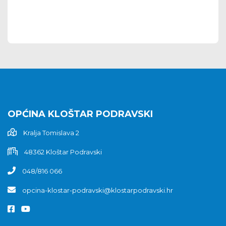
OPĆINA KLOŠTAR PODRAVSKI
Kralja Tomislava 2
48362 Kloštar Podravski
048/816 066
opcina-klostar-podravski@klostarpodravski.hr