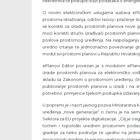
nekretnina te pristupiti bazi podataka o energet
O novim elektroničkim uslugama sustava ePlan
prostorna istraživanja, održivi razvoj i praćenje
se koristiti za izradu prostornih planova nove 
moći koristiti stručni izrađivači prostornih plan
poslova prostornog uređenja. Na raspolaganju 
uredno crtanje te jednoznačno povezivanje graf
modul svi prostorni planovi u Republici Hrvatskoj 
ePlanovi Editor povezan je s modulom ePlan
izrade prostornih planova za elektroničko vo
skladu sa Zakonom o prostornom uređenju, čime 
publiciranje prostornih planova u izradi i na
potrebno, primjerice tijekom postupka izdavanj
U pripremi je i nacrt javnog poziva Ministarstva k
uređenja „nove generacije“ o čemu je na semin
Sektora za EU projekte digitalizacije. „Cilj je os
točnim i topološki urednim prostornim poda
gradnje za neko područje te ujedno na jednos
mogućnosti gradnje za sigurnu realizaciju planiran