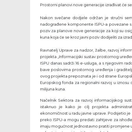
Prostorni planovi nove generacije izrađivat će s
Nakon svečane dodjele održan je stručni sem
nadograđene komponente ISPU-a povezane s pros
poziv za planove nove generacije za koji su os
kuna koja će se kroz javni poziv dodijeliti za iz
Ravnatelj Uprave za nadzor, žalbe, razvoj inform
projekta „Informacijski sustav prostornog uređen
ISPU danas sadrži 16 e-usluga, a s njegovim rad
bave poslovima prostornog uređenja i gradite
ovog projekta prepoznata je i od strane Europske 
Europskog fonda za regionalni razvoj u iznosu 
milijuna kuna.
Načelnik Sektora za razvoj informacijskog sus
istaknuo je kako je cilj projekta administrat
ekonomičnost u radu javne uprave. Podsjetio je 
preko ISPU-a mogu predati zahtjeve za ishođen
imaju mogućnost jednostavno pratiti promjene 