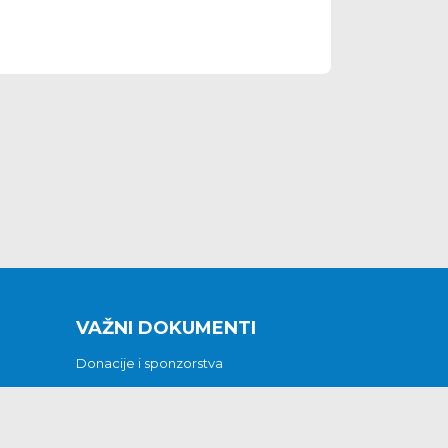
VAŽNI DOKUMENTI
Donacije i sponzorstva
Sklopljeni ugovori
Godišnji financijski izvještaji