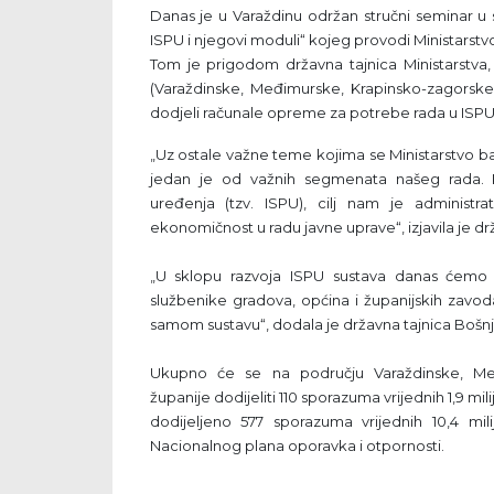
Danas je u Varaždinu održan stručni seminar u 
ISPU i njegovi moduli“ kojeg provodi Ministarstv
Tom je prigodom državna tajnica Ministarstva, 
(Varaždinske, Međimurske, Krapinsko-zagorske
dodjeli računale opreme za potrebe rada u ISPU
„Uz ostale važne teme kojima se Ministarstvo bavi
jedan je od važnih segmenata našeg rada. K
uređenja (tzv. ISPU), cilj nam je administrat
ekonomičnost u radu javne uprave“, izjavila je d
„U sklopu razvoja ISPU sustava danas ćemo 
službenike gradova, općina i županijskih zavo
samom sustavu“, dodala je državna tajnica Bošnj
Ukupno će se na području Varaždinske, Međ
županije dodijeliti 110 sporazuma vrijednih 1,9 mi
dodijeljeno 577 sporazuma vrijednih 10,4 mi
Nacionalnog plana oporavka i otpornosti.