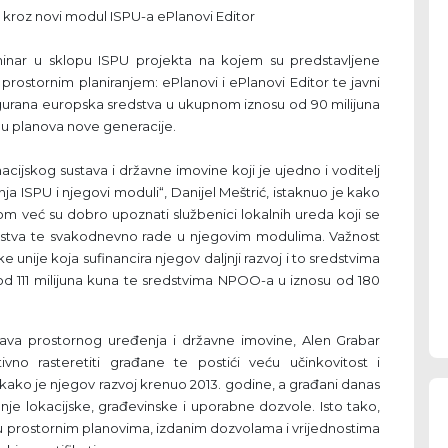
e kroz novi modul ISPU-a ePlanovi Editor
inar u sklopu ISPU projekta na kojem su predstavljene
tornim planiranjem: ePlanovi i ePlanovi Editor te javni
igurana europska sredstva u ukupnom iznosu od 90 milijuna
radu planova nove generacije.
acijskog sustava i državne imovine koji je ujedno i voditelj
ja ISPU i njegovi moduli“, Danijel Meštrić, istaknuo je kako
om već su dobro upoznati službenici lokalnih ureda koji se
ljstva te svakodnevno rade u njegovim modulima. Važnost
unije koja sufinancira njegov daljnji razvoj i to sredstvima
od 111 milijuna kuna te sredstvima NPOO-a u iznosu od 180
tava prostornog uređenja i državne imovine, Alen Grabar
ivno rasteretiti građane te postići veću učinkovitost i
kako je njegov razvoj krenuo 2013. godine, a građani danas
je lokacijske, građevinske i uporabne dozvole. Isto tako,
u prostornim planovima, izdanim dozvolama i vrijednostima