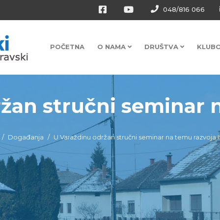
048/816 066
POČETNA
O NAMA
DRUŠTVA
KLUB
žan stručni seminar n
Događanja
U Varaždinu održan stručni seminar na temu razvoja I