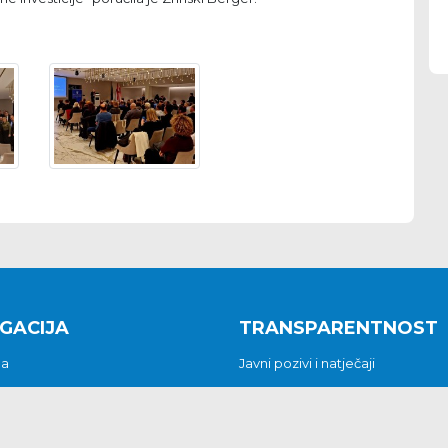
GACIJA
TRANSPARENTNOST
na
Javni pozivi i natječaji
a
Javna nabava
t
Javni pozivi i natječaji