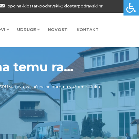
opcina-klostar-podravski@klostarpodravski.hr
OVI
UDRUGE
NOVOSTI
KONTAKT
a temu ra...
SPU sustava, za računalnu opremu službenika loka...