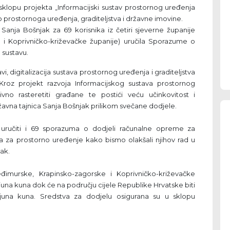
sklopu projekta „Informacijski sustav prostornog uređenja
o prostornoga uređenja, graditeljstva i državne imovine.
Sanja Bošnjak za 69 korisnika iz četiri sjeverne županije
 i Koprivničko-križevačke županije) uručila Sporazume o
 sustavu.
, digitalizacija sustava prostornog uređenja i graditeljstva
roz projekt razvoja Informacijskog sustava prostornog
ivno rasteretiti građane te postići veću učinkovitost i
ržavna tajnica Sanja Bošnjak prilikom svečane dodjele.
uručiti i 69 sporazuma o dodjeli računalne opreme za
da za prostorno uređenje kako bismo olakšali njihov rad u
ak.
imurske, Krapinsko-zagorske i Koprivničko-križevačke
lijuna kuna dok će na području cijele Republike Hrvatske biti
lijuna kuna. Sredstva za dodjelu osigurana su u sklopu