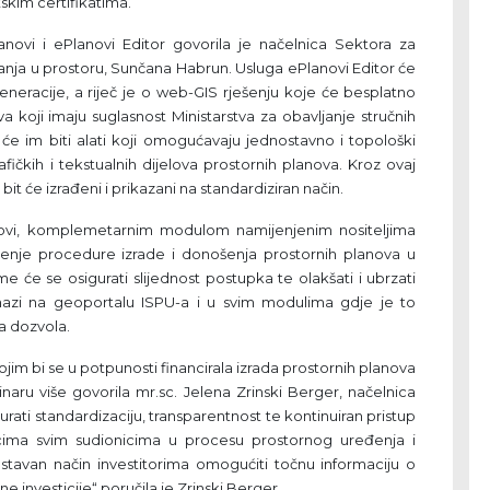
skim certifikatima.
ovi i ePlanovi Editor govorila je načelnica Sektora za
 stanja u prostoru, Sunčana Habrun. Usluga ePlanovi Editor će
generacije, a riječ je o web-GIS rješenju koje će besplatno
ova koji imaju suglasnost Ministarstva za obavljanje stručnih
će im biti alati koji omogućavaju jednostavno i topološki
ičkih i tekstualnih dijelova prostornih planova. Kroz ovaj
bit će izrađeni i prikazani na standardiziran način.
ovi, komplemetarnim modulom namijenjenim nositeljima
đenje procedure izrade i donošenja prostornih planova u
će se osigurati slijednost postupka te olakšati i ubrzati
 snazi na geoportalu ISPU-a i u svim modulima gdje je to
a dozvola.
ojim bi se u potpunosti financirala izrada prostornih planova
aru više govorila mr.sc. Jelena Zrinski Berger, načelnica
igurati standardizaciju, transparentnost te kontinuiran pristup
cima svim sudionicima u procesu prostornog uređenja i
tavan način investitorima omogućiti točnu informaciju o
e investicije“ poručila je Zrinski Berger.