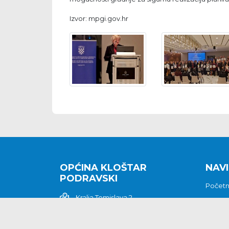
Izvor: mpgi.gov.hr
OPĆINA KLOŠTAR
NAVI
PODRAVSKI
Počet
Kralja Tomislava 2
O nam
Povijes
48362 Kloštar Podravski