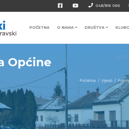
048/816 066
POČETNA
O NAMA
DRUŠTVA
KLUB
a Općine
Početna
Vijesti
Forum