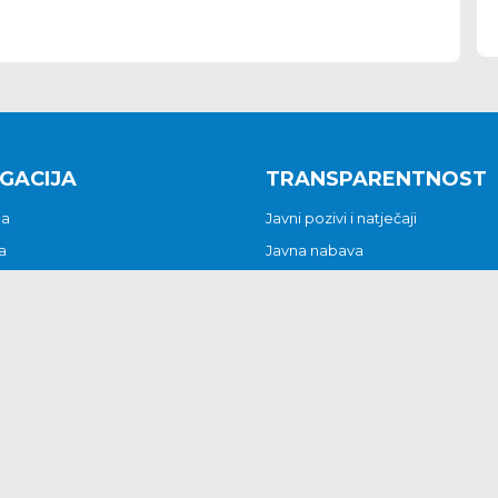
GACIJA
TRANSPARENTNOST
na
Javni pozivi i natječaji
a
Javna nabava
t
Javni pozivi i natječaji
Jedinstveni upravni odjel
be i predstavke
Općinsko vijeće
t
Općinski načelnik
Pritužbe i predstavke