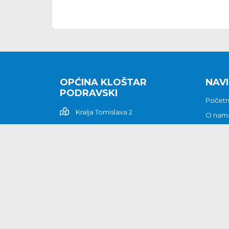
OPĆINA KLOŠTAR
NAVI
PODRAVSKI
Počet
Kralja Tomislava 2
O nam
Povijes
48362 Kloštar Podravski
Vijesti
048/816 066
Prituž
opcina-klostar-
Kontak
podravski@klostarpodravski.hr