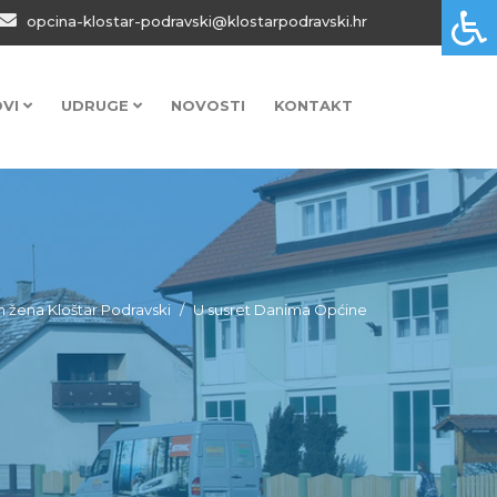
opcina-klostar-podravski@klostarpodravski.hr
OVI
UDRUGE
NOVOSTI
KONTAKT
 žena Kloštar Podravski
U susret Danima Općine