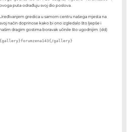
ovoga puta odrađuju svoj dio poslova.
Uređivanjem gredica u samom centru našega mjesta na
svoj način doprinose kako bi ono izgledalo što ljepše i
našim dragim gostima boravak učinile što ugodnijim. (dd)
{gallery}forumzena143{/gallery}