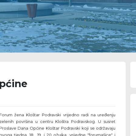
pćine
Forum žena Kloštar Podravski vrijedno radi na uređenju
zelenih površina u centru Kloštra Podravskog. U susret
Proslave Dana Općine Kloštar Podravski koji se održavaju
ovoga tjedna, 18., 19. i 20 ožujka, vrijedne "forumašice" i