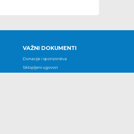
VAŽNI DOKUMENTI
Donacije i sponzorstva
Sklopljeni ugovori
Godišnji financijski izvještaji
Pristup informacijama
GODIŠNJI PLAN RADA ZA 2026
Otvoreni podaci
Izjava o pristupačnosti
Odluka o mrtvozorstvu
CJENICI KOMUNALNIH USLUGA