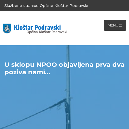
Službene stranice Općine Kloštar Podravski
MENU
U sklopu NPOO objavljena prva dva
poziva nami...