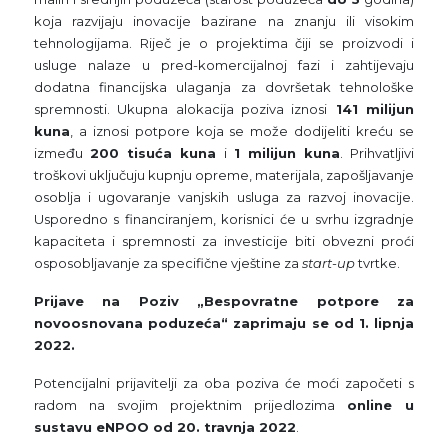
koja razvijaju inovacije bazirane na znanju ili visokim
tehnologijama. Riječ je o projektima čiji se proizvodi i
usluge nalaze u pred-komercijalnoj fazi i zahtijevaju
dodatna financijska ulaganja za dovršetak tehnološke
spremnosti. Ukupna alokacija poziva iznosi
141 milijun
kuna
, a iznosi potpore koja se može dodijeliti kreću se
između
200 tisuća kuna
i
1 milijun kuna
. Prihvatljivi
troškovi uključuju kupnju opreme, materijala, zapošljavanje
osoblja i ugovaranje vanjskih usluga za razvoj inovacije.
Usporedno s financiranjem, korisnici će u svrhu izgradnje
kapaciteta i spremnosti za investicije biti obvezni proći
osposobljavanje za specifične vještine za
start-up
tvrtke.
Prijave na Poziv „Bespovratne potpore za
novoosnovana poduzeća“ zaprimaju se od 1. lipnja
2022.
Potencijalni prijavitelji za oba poziva će moći započeti s
radom na svojim projektnim prijedlozima
online u
sustavu eNPOO od 20. travnja 2022
.