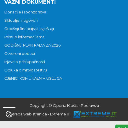
VAŽNI DOKUMENTI
Donacije i sponzorstva
Sklopljeni ugovori
Godišnji financijski izvještaji
Pristup informacijama
GODIŠNJI PLAN RADA ZA 2026
Otvoreni podaci
Izjava o pristupačnosti
Odluka o mrtvozorstvu
CJENICI KOMUNALNIH USLUGA
Copyright © Općina Kloštar Podravski
Izrada web stranica
-
Extreme IT