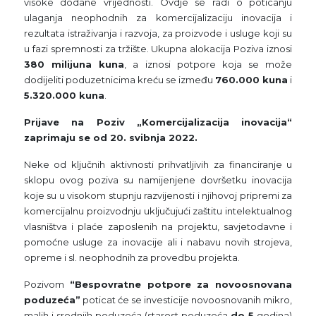
visoke dodane vrijednosti. Ovdje se radi o poticanju
ulaganja neophodnih za komercijalizaciju inovacija i
rezultata istraživanja i razvoja, za proizvode i usluge koji su
u fazi spremnosti za tržište. Ukupna alokacija Poziva iznosi
380 milijuna kuna
, a iznosi potpore koja se može
dodijeliti poduzetnicima kreću se između
760.000 kuna
i
5.320.000 kuna
.
Prijave na Poziv „Komercijalizacija inovacija“
zaprimaju se od 20. svibnja 2022.
Neke od ključnih aktivnosti prihvatljivih za financiranje u
sklopu ovog poziva su namijenjene dovršetku inovacija
koje su u visokom stupnju razvijenosti i njihovoj pripremi za
komercijalnu proizvodnju uključujući zaštitu intelektualnog
vlasništva i plaće zaposlenih na projektu, savjetodavne i
pomoćne usluge za inovacije ali i nabavu novih strojeva,
opreme i sl. neophodnih za provedbu projekta.
Pozivom
“Bespovratne potpore za novoosnovana
poduzeća”
poticat će se investicije novoosnovanih mikro,
malih i srednjih poduzeća (starost poduzeća
do 5
godina)