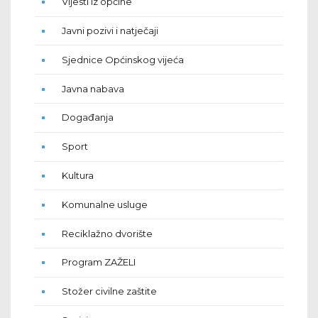
Vijesti iz općine
Javni pozivi i natječaji
Sjednice Općinskog vijeća
Javna nabava
Događanja
Sport
Kultura
Komunalne usluge
Reciklažno dvorište
Program ZAŽELI
Stožer civilne zaštite