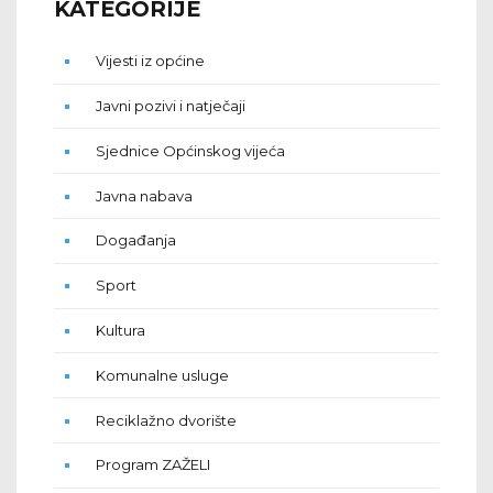
KATEGORIJE
Vijesti iz općine
Javni pozivi i natječaji
Sjednice Općinskog vijeća
Javna nabava
Događanja
Sport
Kultura
Komunalne usluge
Reciklažno dvorište
Program ZAŽELI