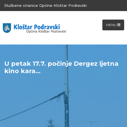
Službene stranice Općine Kloštar Podravski
MENU
U petak 17.7. počinje Dergez ljetna
kino kara...