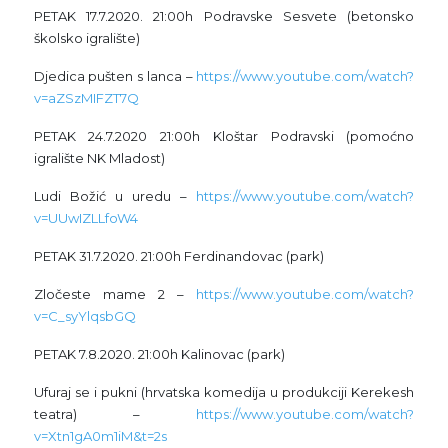
PETAK 17.7.2020. 21:00h Podravske Sesvete (betonsko
školsko igralište)
Djedica pušten s lanca –
https://www.youtube.com/watch?
v=aZSzMIFZT7Q
PETAK 24.7.2020 21:00h Kloštar Podravski (pomoćno
igralište NK Mladost)
Ludi Božić u uredu –
https://www.youtube.com/watch?
v=UUwIZLLfoW4
PETAK 31.7.2020. 21:00h Ferdinandovac (park)
Zločeste mame 2 –
https://www.youtube.com/watch?
v=C_syYlqsbGQ
PETAK 7.8.2020. 21:00h Kalinovac (park)
Ufuraj se i pukni (hrvatska komedija u produkciji Kerekesh
teatra) –
https://www.youtube.com/watch?
v=Xtn1gA0m1iM&t=2s