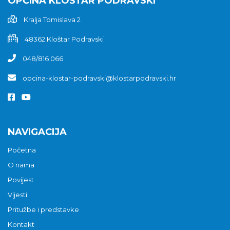
OPĆINA KLOŠTAR PODRAVSKI
Kralja Tomislava 2
48362 Kloštar Podravski
048/816 066
opcina-klostar-podravski@klostarpodravski.hr
NAVIGACIJA
Početna
O nama
Povijest
Vijesti
Pritužbe i predstavke
Kontakt