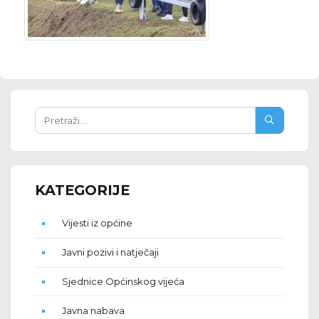
KATEGORIJE
Vijesti iz općine
Javni pozivi i natječaji
Sjednice Općinskog vijeća
Javna nabava