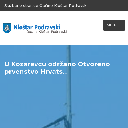
Službene stranice Općine Kloštar Podravski
MENU
U Kozarevcu održano Otvoreno
prvenstvo Hrvats...