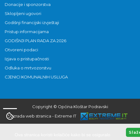
Donacije i sponzorstva
Sklopljeni ugovori
Godišnji financijski izvještaji
Pristup informacijama
GODIŠNJI PLAN RADA ZA 2026
Otvoreni podaci
Izjava o pristupačnosti
Odluka o mrtvozorstvu
CJENICI KOMUNALNIH USLUGA
Copyright © Općina Kloštar Podravski
Izrada web stranica
-
Extreme IT
Slaž
Ova stranica koristi kolačiće kako bi se osiguralo