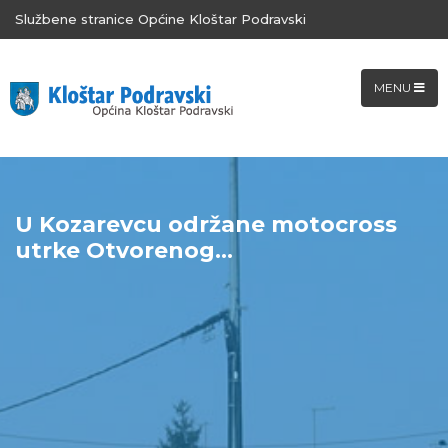
Službene stranice Općine Kloštar Podravski
MENU
U Kozarevcu održane motocross
utrke Otvorenog...