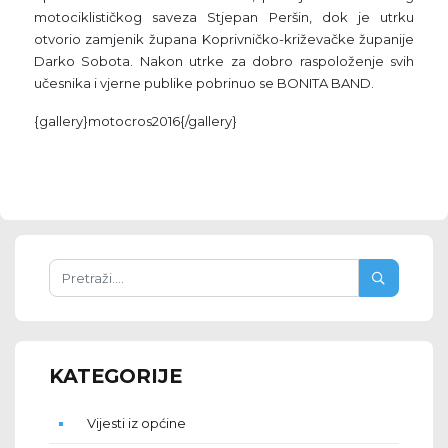
motociklističkog saveza Stjepan Peršin, dok je utrku
otvorio zamjenik župana Koprivničko-križevačke županije
Darko Sobota. Nakon utrke za dobro raspoloženje svih
učesnika i vjerne publike pobrinuo se BONITA BAND.
{gallery}motocros2016{/gallery}
KATEGORIJE
Vijesti iz općine