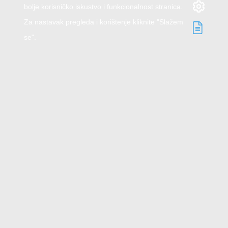
bolje korisničko iskustvo i funkcionalnost stranica.
Za nastavak pregleda i korištenje kliknite "Slažem
se".