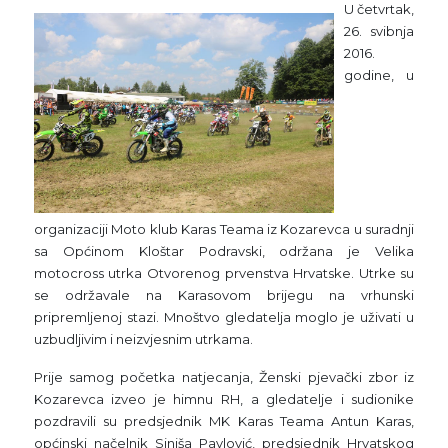
U četvrtak,
26. svibnja
2016.
godine, u
organizaciji Moto klub Karas Teama iz Kozarevca u suradnji
sa Općinom Kloštar Podravski, održana je Velika
motocross utrka Otvorenog prvenstva Hrvatske. Utrke su
se održavale na Karasovom brijegu na vrhunski
pripremljenoj stazi. Mnoštvo gledatelja moglo je uživati u
uzbudljivim i neizvjesnim utrkama.
Prije samog početka natjecanja, Ženski pjevački zbor iz
Kozarevca izveo je himnu RH, a gledatelje i sudionike
pozdravili su predsjednik MK Karas Teama Antun Karas,
općinski načelnik Siniša Pavlović, predsjednik Hrvatskog