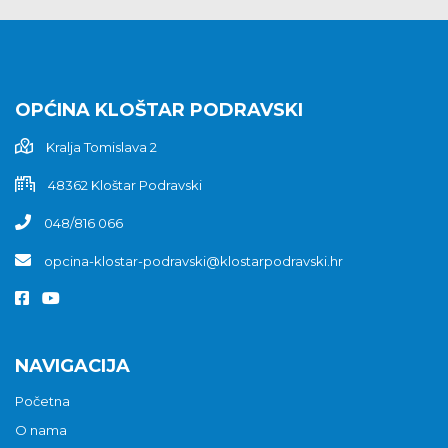
OPĆINA KLOŠTAR PODRAVSKI
Kralja Tomislava 2
48362 Kloštar Podravski
048/816 066
opcina-klostar-podravski@klostarpodravski.hr
NAVIGACIJA
Početna
O nama