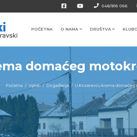
048/816 066
POČETNA
O NAMA
DRUŠTVA
KLUB
ma domaćeg motokrosa
Početna
Vijesti
Događanja
U Kozarevcu krema domaćeg moto