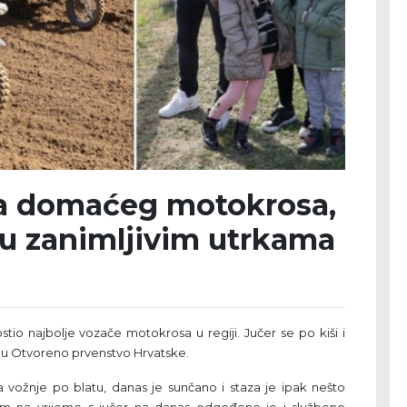
a domaćeg motokrosa,
u u zanimljivim utrkama
stio najbolje vozače motokrosa u regiji. Jučer se po kiši i
edu Otvoreno prvenstvo Hrvatske.
ima vožnje po blatu, danas je sunčano i staza je ipak nešto
om na vrijeme s jučer na danas odgođeno je i službeno