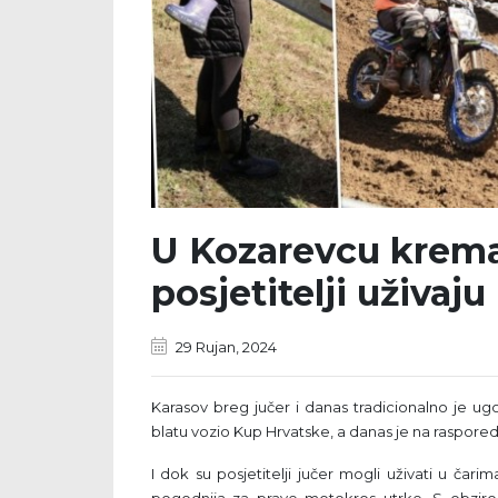
U Kozarevcu krem
posjetitelji uživaj
29 Rujan, 2024
Karasov breg jučer i danas tradicionalno je ugo
blatu vozio Kup Hrvatske, a danas je na raspor
I dok su posjetitelji jučer mogli uživati u čar
pogodnija za prave motokros utrke. S obzir