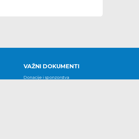
VAŽNI DOKUMENTI
Donacije i sponzorstva
Sklopljeni ugovori
Godišnji financijski izvještaji
Pristup informacijama
GODIŠNJI PLAN RADA ZA 2026
Otvoreni podaci
Izjava o pristupačnosti