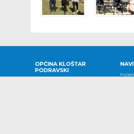
OPĆINA KLOŠTAR
NAVI
PODRAVSKI
Počet
Kralja Tomislava 2
O nam
Povijes
48362 Kloštar Podravski
Vijesti
048/816 066
Prituž
opcina-klostar-
Kontak
podravski@klostarpodravski.hr