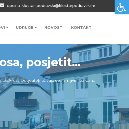
opcina-klostar-podravski@klostarpodravski.hr
OVI
UDRUGE
NOVOSTI
KONTAKT
, posjetit...
krosa, posjetitelji uživaju u zanimljivim utrkama