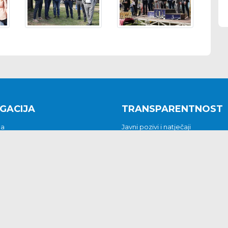
GACIJA
TRANSPARENTNOST
na
Javni pozivi i natječaji
a
Javna nabava
t
Javni pozivi i natječaji
Jedinstveni upravni odjel
be i predstavke
Općinsko vijeće
t
Općinski načelnik
Pritužbe i predstavke