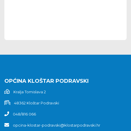
OPĆINA KLOŠTAR PODRAVSKI
Kralja Tomislava 2
48362 Kloštar Podravski
048/816 066
opcina-klostar-podravski@klostarpodravski.hr