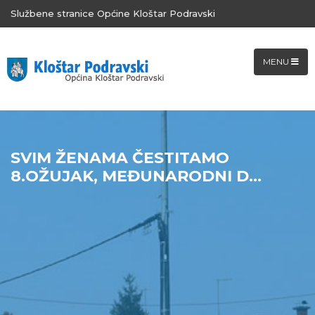
Službene stranice Općine Kloštar Podravski
MENU
SVIM ŽENAMA ČESTITAMO
8.OŽUJAK, MEĐUNARODNI D...