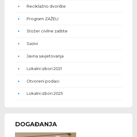
Reciklažno dvorište
Program ZAŽELI
Stožer civilne zaštite
Sazivi
Javna savjetovanja
Lokalni izbori 2021
Otvoreni podaci
Lokalni izbori 2025
DOGAĐANJA