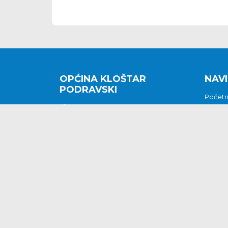
OPĆINA KLOŠTAR
NAVI
PODRAVSKI
Počet
Kralja Tomislava 2
O nam
Povijes
48362 Kloštar Podravski
Vijesti
048/816 066
Prituž
opcina-klostar-
Kontak
podravski@klostarpodravski.hr