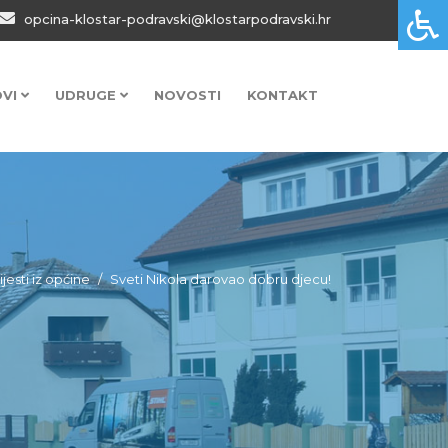
opcina-klostar-podravski@klostarpodravski.hr
OVI
UDRUGE
NOVOSTI
KONTAKT
ijesti iz općine
Sveti Nikola darovao dobru djecu!