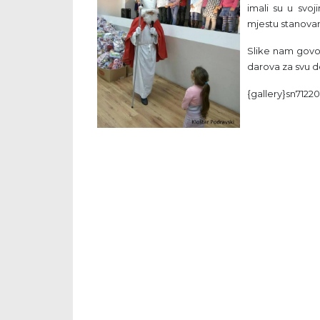
imali su u sv
mjestu stanovan
Slike nam govor
darova za svu d
{gallery}sn71220