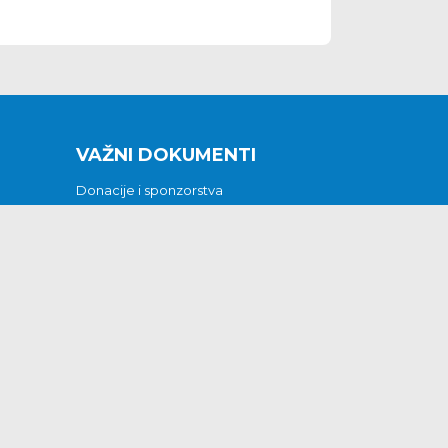
VAŽNI DOKUMENTI
Donacije i sponzorstva
Sklopljeni ugovori
Godišnji financijski izvještaji
Pristup informacijama
GODIŠNJI PLAN RADA ZA 2026
Otvoreni podaci
Izjava o pristupačnosti
Odluka o mrtvozorstvu
CJENICI KOMUNALNIH USLUGA