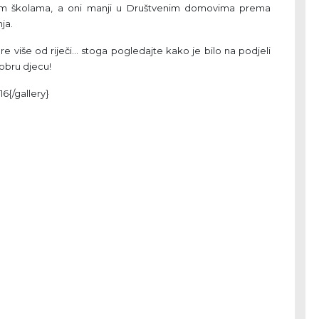
ojim školama, a oni manji u Društvenim domovima prema
ja.
e više od riječi... stoga pogledajte kako je bilo na podjeli
obru djecu!
16{/gallery}