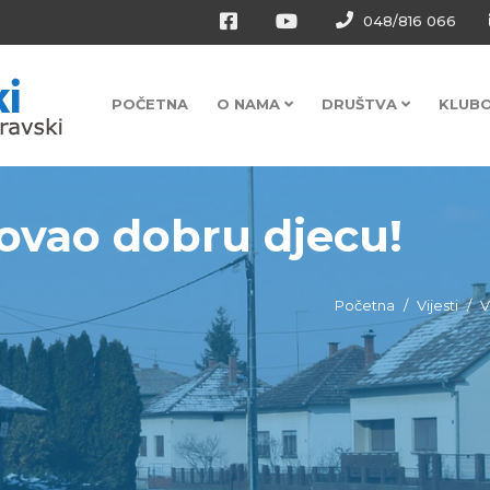
048/816 066
POČETNA
O NAMA
DRUŠTVA
KLUB
rovao dobru djecu!
Početna
Vijesti
V