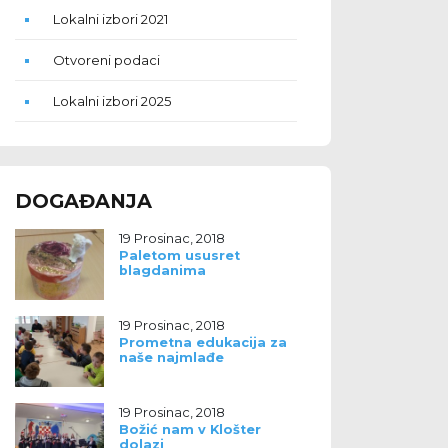
Lokalni izbori 2021
Otvoreni podaci
Lokalni izbori 2025
DOGAĐANJA
19 Prosinac, 2018
Paletom ususret
blagdanima
19 Prosinac, 2018
Prometna edukacija za
naše najmlađe
19 Prosinac, 2018
Božić nam v Klošter
dolazi