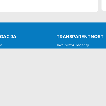
GACIJA
TRANSPARENTNOST
na
Javni pozivi i natječaji
a
Javna nabava
t
Javni pozivi i natječaji
Jedinstveni upravni odjel
be i predstavke
Općinsko vijeće
t
Općinski načelnik
Pritužbe i predstavke