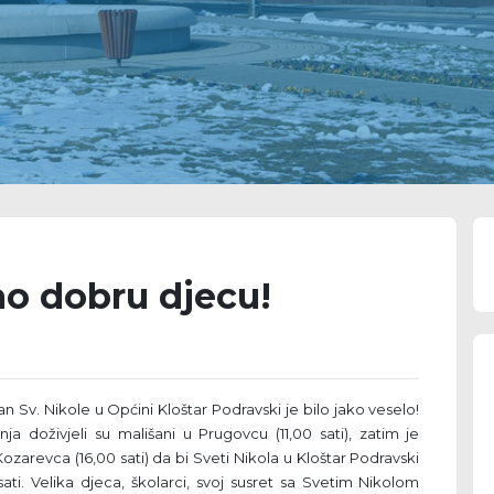
ao dobru djecu!
n Sv. Nikole u Općini Kloštar Podravski je bilo jako veselo!
ja doživjeli su mališani u Prugovcu (11,00 sati), zatim je
Kozarevca (16,00 sati) da bi Sveti Nikola u Kloštar Podravski
sati. Velika djeca, školarci, svoj susret sa Svetim Nikolom