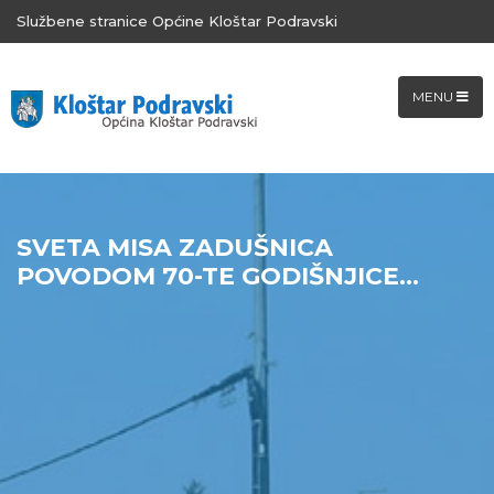
Službene stranice Općine Kloštar Podravski
MENU
SVETA MISA ZADUŠNICA
POVODOM 70-TE GODIŠNJICE...