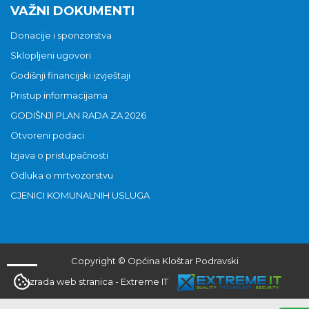
VAŽNI DOKUMENTI
Donacije i sponzorstva
Sklopljeni ugovori
Godišnji financijski izvještaji
Pristup informacijama
GODIŠNJI PLAN RADA ZA 2026
Otvoreni podaci
Izjava o pristupačnosti
Odluka o mrtvozorstvu
CJENICI KOMUNALNIH USLUGA
Copyright © Općina Kloštar Podravski
Izrada web stranica
-
Extreme IT