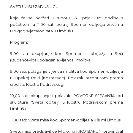
SVETU MISU ZADUŠNICU
koja će se održati u subotu, 27. lipnja 2015. godine s
početkom u 11,00 sati pokraj Spomen-obilježja žrtvama
Drugog svjetskog rata u Limbušu
Program:
9,00 sati: okupljanje kod Spomen – obilježja u Seči
(Budančevica), polaganje vijenca i molitva;
9,00 sati: polaganje vijenca i molitva kod Spomen-obilježja
u Opakoj Reki (Kozarevac). Polazak autobusom prema
središtu Kloštra Podravskog;
10,00 sati: okupljanje i polazak -POVORKE SJEĆANJA- od
skulpture “Sveta obitelj” u Kloštru Podravskom prema
Limbušu.
11,00 sati: Sveta misa kod Spomen-obilježja u šumi Limbuš.
Svetu misu predslavit će M.p.o. fra NIKO BARUN, provincijal