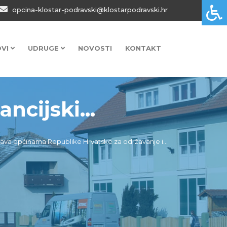
opcina-klostar-podravski@klostarpodravski.hr
OVI
UDRUGE
NOVOSTI
KONTAKT
ncijski...
tava općinama Republike Hrvatske za održavanje i...