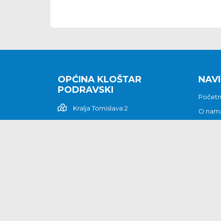
OPĆINA KLOŠTAR
NAVI
PODRAVSKI
Počet
Kralja Tomislava 2
O nam
Povijes
48362 Kloštar Podravski
Vijesti
048/816 066
Prituž
opcina-klostar-
Kontak
podravski@klostarpodravski.hr