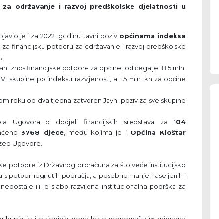
za održavanje i razvoj predškolske djelatnosti u
javio je i za 2022. godinu Javni poziv
općinama indeksa
a
za financijsku potporu za održavanje i razvoj predškolske
.
n iznos financijske potpore za općine, od čega je 18.5 mln.
V. skupine po indeksu razvijenosti, a 1.5 mln. kn za općine
rdnom roku od dva tjedna zatvoren Javni poziv za sve skupine
a Ugovora o dodjeli financijskih sredstava za
104
vaćeno
3768 djece
, među kojima je i
Općina Kloštar
zeo Ugovore.
ke potpore iz Državnog proračuna za što veće institucijsko
a s potpomognutih područja, a posebno manje naseljenih i
edostaje ili je slabo razvijena institucionalna podrška za
 prikupio je i objedinio podatke o demografskim mjerama