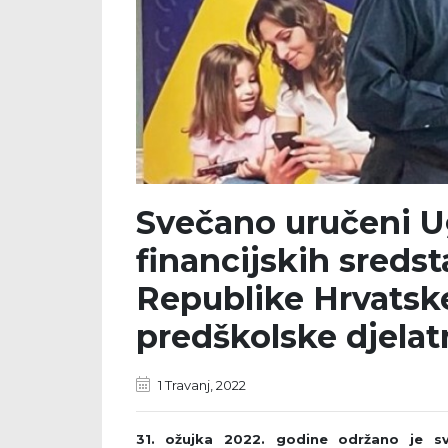
Svečano uručeni Ug
financijskih sreds
Republike Hrvatske
predškolske djelat
1 Travanj, 2022
31. ožujka 2022. godine održano je sv