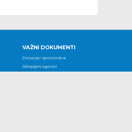
VAŽNI DOKUMENTI
Donacije i sponzorstva
Sklopljeni ugovori
Godišnji financijski izvještaji
Pristup informacijama
GODIŠNJI PLAN RADA ZA 2026
Otvoreni podaci
Izjava o pristupačnosti
Odluka o mrtvozorstvu
CJENICI KOMUNALNIH USLUGA