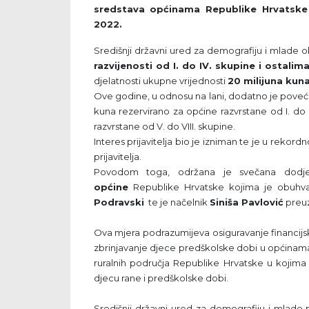
sredstava općinama Republike Hrvatske 
2022.
Središnji državni ured za demografiju i mlade ob
razvijenosti od I. do IV. skupine i ostalim
djelatnosti ukupne vrijednosti
20 milijuna kuna
Ove godine, u odnosu na lani, dodatno je poveća
kuna rezervirano za općine razvrstane od I. do I
razvrstane od V. do VIII. skupine.
Interes prijavitelja bio je izniman te je u reko
prijavitelja.
Povodom toga, održana je svečana dodjel
općine
Republike Hrvatske kojima je obuh
Podravski
te je načelnik
Siniša Pavlović
preu
Ova mjera podrazumijeva osiguravanje financijs
zbrinjavanje djece predškolske dobi u općinam
ruralnih područja Republike Hrvatske u kojima n
djecu rane i predškolske dobi.
Središnji državni ured za demografiju i mlade