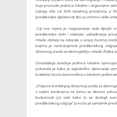
koje provode jedinice lokalne i regionalne samo
izdvaja više od 30% lokalnog proračuna, a 
predškolske djelatnosti što su iznimno veliki izda
„Cilj ove mjere je osiguravanje rada dječjih v
predškolske dobi i olakšalo usklađivanje priv
mlade obitelji na ostanak u svojoj životnoj sredi
kojima je nedostupnost predškolskog odgoja v
državnog ureda za demografiju i mlade Željka Jo
Dosadašnja suradnja jedinica lokalne samoupr
pokazala je kako je zajedničko djelovanje usm
kvalitete života stanovništva u lokalnim jedinica
„Potpora Središnjeg državnog ureda za demogra
u našim sredinama na čemu se iskreno zahval
budućnosti još rasti kako bi se dostigli eu
predškolskog odgoja“ poručio je zamjenik preds