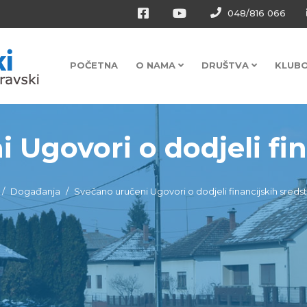
048/816 066
POČETNA
O NAMA
DRUŠTVA
KLUB
Ugovori o dodjeli fina
Događanja
Svečano uručeni Ugovori o dodjeli financijskih sreds