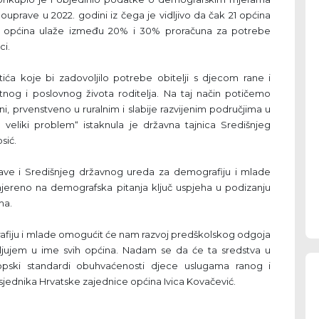
uprave u 2022. godini iz čega je vidljivo da čak 21 općina
35 općina ulaže između 20% i 30% proračuna za potrebe
ci.
rtića koje bi zadovoljilo potrebe obitelji s djecom rane i
atnog i poslovnog života roditelja. Na taj način potičemo
ni, prvenstveno u ruralnim i slabije razvijenim područjima u
eliki problem“ istaknula je državna tajnica Središnjeg
sić.
ave i Središnjeg državnog ureda za demografiju i mlade
jereno na demografska pitanja ključ uspjeha u podizanju
ma.
fiju i mlade omogućit će nam razvoj predškolskog odgoja
jujem u ime svih općina. Nadam se da će ta sredstva u
ropski standardi obuhvaćenosti djece uslugama ranog i
jednika Hrvatske zajednice općina Ivica Kovačević.