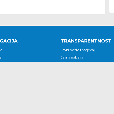
GACIJA
TRANSPARENTNOST
na
Javni pozivi i natječaji
a
Javna nabava
t
Javni pozivi i natječaji
Jedinstveni upravni odjel
be i predstavke
Općinsko vijeće
t
Općinski načelnik
Pritužbe i predstavke