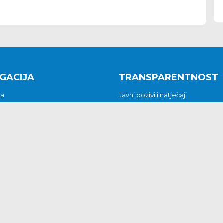
GACIJA
TRANSPARENTNOST
na
Javni pozivi i natječaji
a
Javna nabava
t
Javni pozivi i natječaji
Jedinstveni upravni odjel
be i predstavke
Općinsko vijeće
t
Općinski načelnik
Pritužbe i predstavke