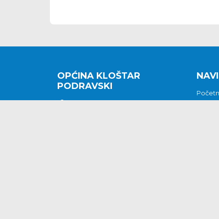
OPĆINA KLOŠTAR
NAVI
PODRAVSKI
Počet
Kralja Tomislava 2
O nam
Povijes
48362 Kloštar Podravski
Vijesti
048/816 066
Prituž
opcina-klostar-
Kontak
podravski@klostarpodravski.hr