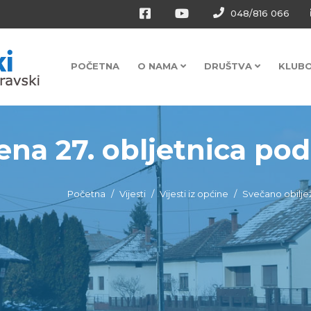
048/816 066
POČETNA
O NAMA
DRUŠTVA
KLUB
na 27. obljetnica podr
Početna
Vijesti
Vijesti iz općine
Svečano obiljež