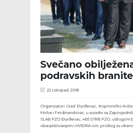
Svečano obilježena
podravskih branite
22 Listopad, 2018
Organizatori Grad Đurđevac, Koprivničko-križev
Molve i Ferdinandovac, u suradni sa Zapovjedni
SLAB PZO Đurđevac, 465 STRB PZO, udrugom br
obavješćivanjem i HVIDRA-om, prošlog su vikenda s