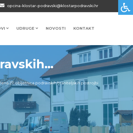
opcina-klostar-podravski@klostarpodravski.hr
OVI
UDRUGE
NOVOSTI
KONTAKT
avskih...
ena 27. obljetnica podravskih braniteljskih postrojbi