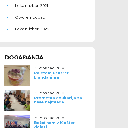
Lokalni izbori 2021
Otvoreni podaci
Lokalni izbori 2025
DOGAĐANJA
19 Prosinac, 2018
Paletom ususret
blagdanima
19 Prosinac, 2018
Prometna edukacija za
naše najmlađe
19 Prosinac, 2018
Božić nam v Klošter
dolazi