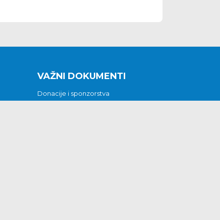
VAŽNI DOKUMENTI
Donacije i sponzorstva
Sklopljeni ugovori
Godišnji financijski izvještaji
Pristup informacijama
GODIŠNJI PLAN RADA ZA 2026
Otvoreni podaci
Izjava o pristupačnosti
Odluka o mrtvozorstvu
CJENICI KOMUNALNIH USLUGA