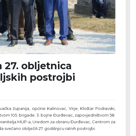
 27. obljetnica
ljskih postrojbi
ačka županija, općine Kalinovac, Virje, Kloštar Podravski,
štvom 105. brigade. 3. bojne Đurđevac, zapovjedništvom 58.
anitelja MUP-a, Uredom za obranu Đurđevac, Centrom za
večano obilježili 27. godišnjicu ratnih postrojbi.