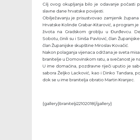
Cilj ovog okupljanja bilo je odavanje počasti 
slavne dane hrvatske povijesti.
Obilježavanju je prisustvovao zamjenik župana
Hrvatske Kolinde Grabar-Kitarović, a program je
života na Gradskom groblju u Đurđevcu. Del
Sobotu, činili su i Siniša Pavlović, član Županijs
član Županijske skupštine Miroslav Kovačić.
Nakon polaganja vijenaca održana je sveta misa
branitelje u Domovinskom ratu, a svečanost je 
U ime domaćina, pozdravne riječi uputio je sab
sabora Željko Lacković, kao i Dinko Tandara, pomo
dok se u ime branitelja obratio Martin Kranjec.
{gallery}branitelji22102018{/gallery}