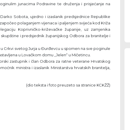
poginulim junacima Podravine te druženja i prisjećanje na
 Darko Sobota, ujedno i izaslanik predsjednice Republike
 započeo polaganjem vijenaca i paljenjem svijeća kod Križa
egaciju Koprivničko-križevačke županije, uz zamjenika
ke skupštine i predsjednik županijskog Odbora za branitelje i
 u Crkvi svetog Jurja u Đurđevcu u spomen na sve poginule
nastavljena u Lovačkom domu „Jelen“ u Mičetincu.
orski zastupnik i član Odbora za ratne veterane Hrvatskog
ćnik ministra i izaslanik Ministarstva hrvatskih branitelja,
(dio teksta i foto preuzeto sa stranice KCKŽŽ)