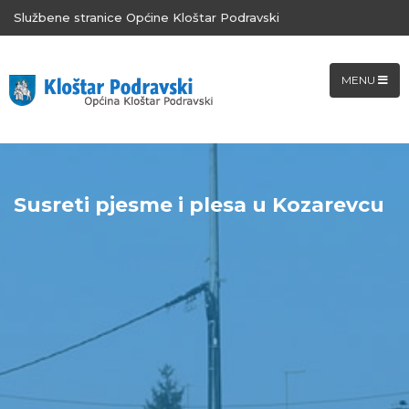
Službene stranice Općine Kloštar Podravski
MENU
Susreti pjesme i plesa u Kozarevcu