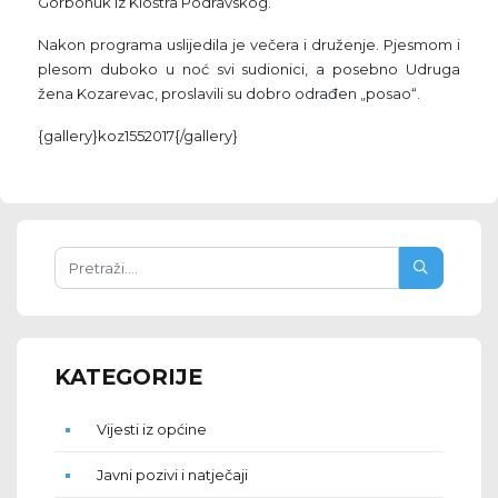
Gorbonuk iz Kloštra Podravskog.
Nakon programa uslijedila je večera i druženje. Pjesmom i
plesom duboko u noć svi sudionici, a posebno Udruga
žena Kozarevac, proslavili su dobro odrađen „posao“.
{gallery}koz1552017{/gallery}
KATEGORIJE
Vijesti iz općine
Javni pozivi i natječaji