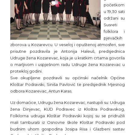
početkom
u 19,30 sati
održani su
Susreti
folklora i
pjevačkih
zborova u Kozarevcu. U veseloj i opuštenoj atmosferi, sve
prisutne pozdravila je Antonija Haleuš, predsjednica
Udruge žena Kozarevac, koja je u kratkim crtama govorila
o marljivom i uspješnom radu Udruge žena Kozarevac u
protekloj godini.
Sve okupljene pozdravili su općinski načelnik Općine
Kloštar Podravski, Siniša Pavlović te predsjednik Mjesnog
odbora Kozarevac, Antun Karas.
Uz domaćice, Udrugu žena Kozarevac, nastupili su: Udruga
žena Dinjevac, KUD Podravec iz Kloštra Podravskog,
Folklorna udruga Kloštar Podravski kojoj su se pridružili
mali tamburaši iz Osnovne škole Kloštar Podravski pod
budnim uhom gospodina Josipa Risa i Glazbeni sastav