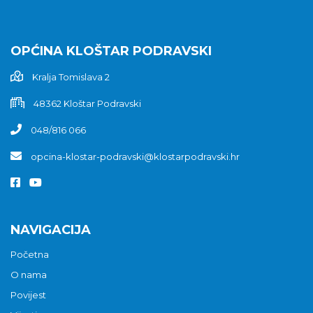
OPĆINA KLOŠTAR PODRAVSKI
Kralja Tomislava 2
48362 Kloštar Podravski
048/816 066
opcina-klostar-podravski@klostarpodravski.hr
NAVIGACIJA
Početna
O nama
Povijest