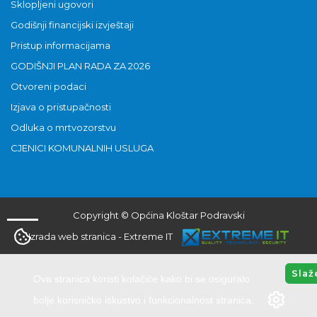
Sklopljeni ugovori
Godišnji financijski izvještaji
Pristup informacijama
GODIŠNJI PLAN RADA ZA 2026
Otvoreni podaci
Izjava o pristupačnosti
Odluka o mrtvozorstvu
CJENICI KOMUNALNIH USLUGA
Copyright © Općina Kloštar Podravski
Izrada web stranica
-
Extreme IT
Slaž
Ova stranica koristi kolačiće kako bi se osiguralo
bolje korisničko iskustvo i funkcionalnost stranica.