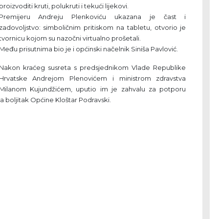
proizvoditi kruti, polukruti i tekući lijekovi.
Premijeru Andreju Plenkoviću ukazana je čast i
zadovoljstvo: simboličnim pritiskom na tabletu, otvorio je
tvornicu kojom su nazočni virtualno prošetali.
Među prisutnima bio je i općinski načelnik Siniša Pavlović.
Nakon kraćeg susreta s predsjednikom Vlade Republike
Hrvatske Andrejom Plenovićem i ministrom zdravstva
Milanom Kujundžićem, uputio im je zahvalu za potporu
 boljitak Općine Kloštar Podravski.