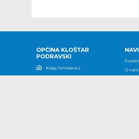
OPĆINA KLOŠTAR
NAVI
PODRAVSKI
Počet
Kralja Tomislava 2
O nam
Povijes
48362 Kloštar Podravski
Vijesti
048/816 066
Prituž
opcina-klostar-
Kontak
podravski@klostarpodravski.hr