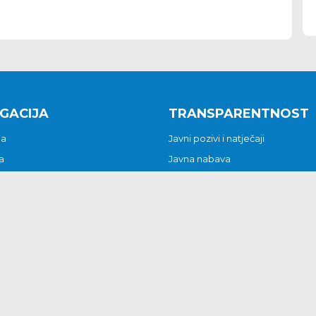
GACIJA
TRANSPARENTNOST
na
Javni pozivi i natječaji
a
Javna nabava
t
Javni pozivi i natječaji
Jedinstveni upravni odjel
be i predstavke
Općinsko vijeće
t
Općinski načelnik
Pritužbe i predstavke