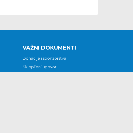
VAŽNI DOKUMENTI
Donacije i sponzorstva
Sklopljeni ugovori
Godišnji financijski izvještaji
Pristup informacijama
GODIŠNJI PLAN RADA ZA 2026
Otvoreni podaci
Izjava o pristupačnosti
Odluka o mrtvozorstvu
CJENICI KOMUNALNIH USLUGA