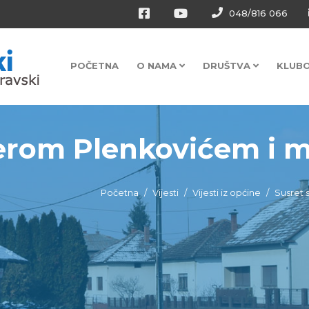
048/816 066
POČETNA
O NAMA
DRUŠTVA
KLUB
erom Plenkovićem i mi
Početna
Vijesti
Vijesti iz općine
Susret 