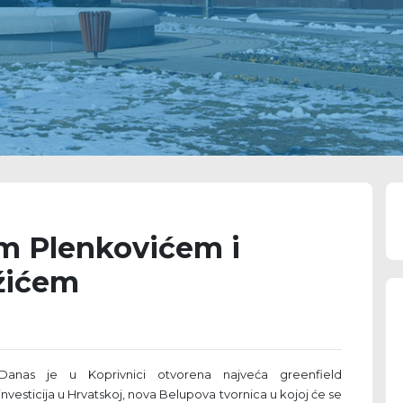
om Plenkovićem i
žićem
Danas je u Koprivnici otvorena najveća greenfield
investicija u Hrvatskoj, nova Belupova tvornica u kojoj će se