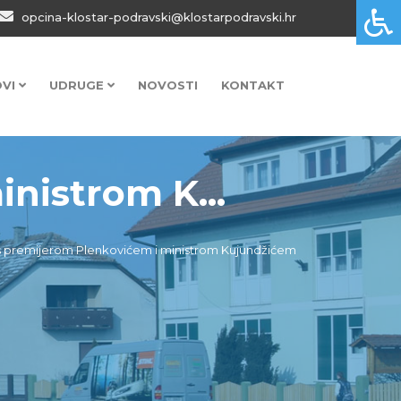
opcina-klostar-podravski@klostarpodravski.hr
OVI
UDRUGE
NOVOSTI
KONTAKT
nistrom K...
s premijerom Plenkovićem i ministrom Kujundžićem